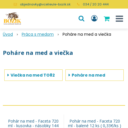
objednavky@vcelieule-bozik.sk
034 / 20 20 444
Úvod
Práca s medom
Poháre na med a viečka
Poháre na med a viečka
Viečka na med TO82
Poháre na med
Pohár na med - Faceta 720
Pohár na med - Faceta 720
ml - kusovka - násobky 144
ml - balené 12 ks ( 0,33€/ks )