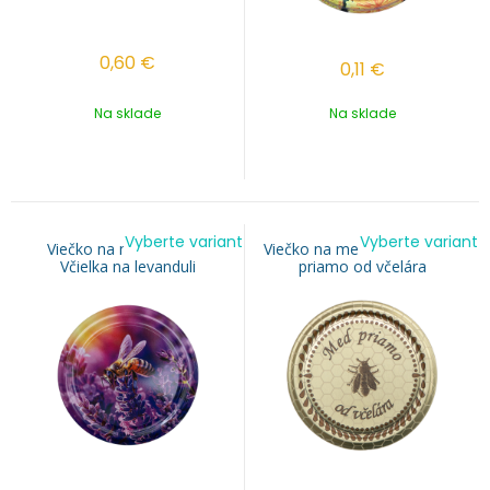
0,60
€
0,11
€
Na sklade
Na sklade
Vyberte variant
Vyberte variant
Viečko na med TO 82 -
Viečko na med TO 82 - Med
Včielka na levanduli
priamo od včelára