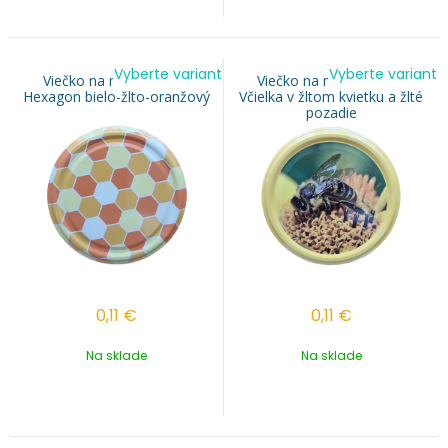
Vyberte variant
Vyberte variant
Viečko na med TO 82 -
Viečko na med TO 82 -
Hexagon bielo-žlto-oranžový
Včielka v žltom kvietku a žlté
pozadie
0,11
€
0,11
€
Na sklade
Na sklade