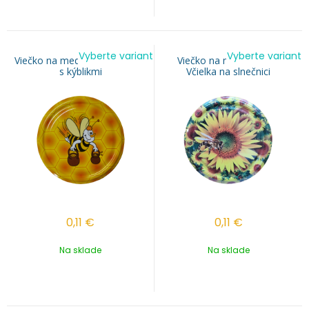
Vyberte variant
Vyberte variant
Viečko na med TO 82 - VILKO
Viečko na med TO 82 -
s kýblikmi
Včielka na slnečnici
0,11
€
0,11
€
Na sklade
Na sklade