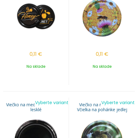
0,11
€
0,11
€
Na sklade
Na sklade
Vyberte variant
Vyberte variant
Viečko na med TO 82 - Čierne
Viečko na med TO 82 -
lesklé
Včielka na pohánke jedlej