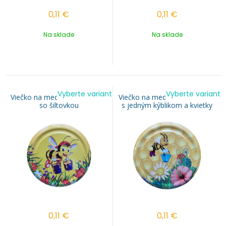
0,11
€
0,11
€
Na sklade
Na sklade
Vyberte variant
Vyberte variant
Viečko na med TO 82 - VILKO
Viečko na med TO 82 - VILKO
so šiltovkou
s jedným kýblikom a kvietky
0,11
€
0,11
€