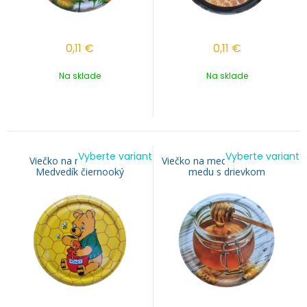
0,11
€
0,11
€
Na sklade
Na sklade
Vyberte variant
Vyberte variant
Viečko na med TO 82 -
Viečko na med TO 82 - Pohár
Medvedík čiernooký
medu s drievkom