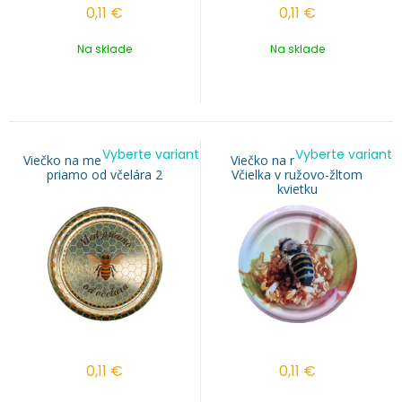
0,11
€
0,11
€
Na sklade
Na sklade
Vyberte variant
Vyberte variant
Viečko na med TO 82 - Med
Viečko na med TO 82 -
priamo od včelára 2
Včielka v ružovo-žltom
kvietku
0,11
€
0,11
€