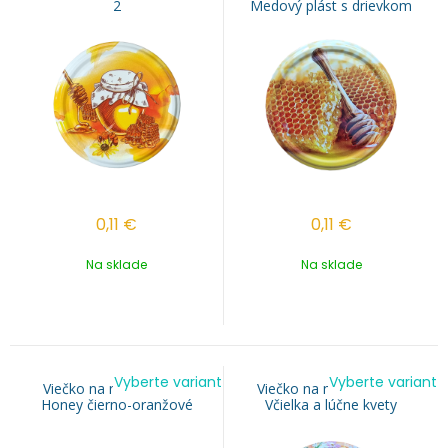
2
Medový plást s drievkom
0,11
€
0,11
€
Na sklade
Na sklade
Vyberte variant
Vyberte variant
Viečko na med TO 82 -
Viečko na med TO 82 -
Honey čierno-oranžové
Včielka a lúčne kvety