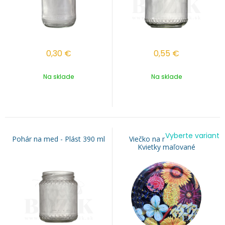
0,30
€
0,55
€
Na sklade
Na sklade
Vyberte variant
Pohár na med - Plást 390 ml
Viečko na med TO 82 -
Kvietky maľované