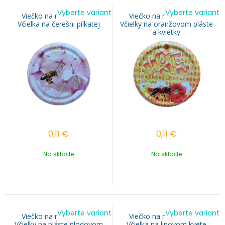
Vyberte variant
Vyberte variant
Viečko na med TO 82 -
Viečko na med TO 82 -
Včielka na čerešni pílkatej
Včielky na oranžovom pláste
a kvietky
0,11
€
0,11
€
Na sklade
Na sklade
Vyberte variant
Vyberte variant
Viečko na med TO 82 -
Viečko na med TO 82 -
Včielky na pláste plodovom
Včielka na lipovom kvete