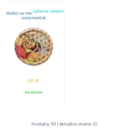
Vyberte variant
Viečko na med TO 82 - VILKO
vonia kvietok
0,11
€
Na sklade
Produkty:
53
| Aktuálna strana:
1
/
1