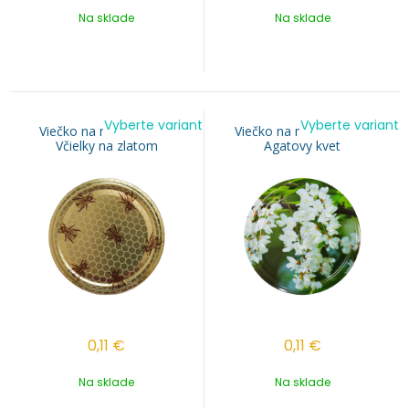
Na sklade
Na sklade
Vyberte variant
Vyberte variant
Viečko na med TO 82 -
Viečko na med TO 82 -
Včielky na zlatom
Agatovy kvet
0,11
€
0,11
€
Na sklade
Na sklade