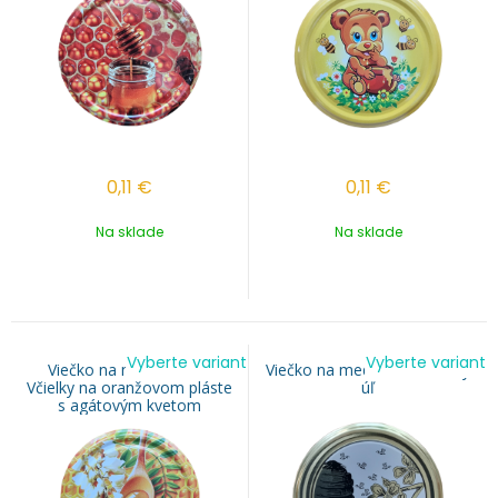
0,11
€
0,11
€
Na sklade
Na sklade
Vyberte variant
Vyberte variant
Viečko na med TO 82 -
Viečko na med TO 82 - Zlatý
Včielky na oranžovom pláste
úľ
s agátovým kvetom