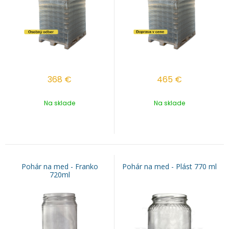
368
€
465
€
Na sklade
Na sklade
Pohár na med - Franko
Pohár na med - Plást 770 ml
720ml