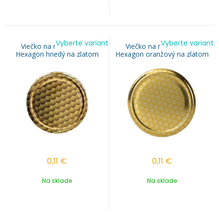
Vyberte variant
Vyberte variant
Viečko na med TO 82 -
Viečko na med TO 82 -
Hexagon hnedý na zlatom
Hexagon oranžový na zlatom
0,11
€
0,11
€
Na sklade
Na sklade