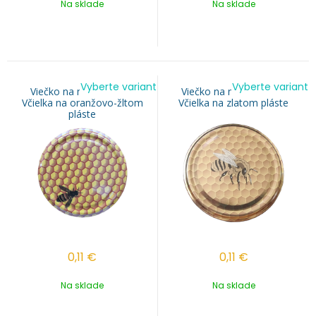
Na sklade
Na sklade
Vyberte variant
Vyberte variant
Viečko na med TO 82 -
Viečko na med TO 82 -
Včielka na oranžovo-žltom
Včielka na zlatom pláste
pláste
0,11
€
0,11
€
Na sklade
Na sklade