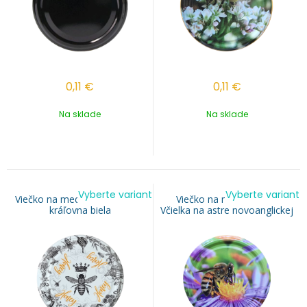
0,11
€
0,11
€
Na sklade
Na sklade
Vyberte variant
Vyberte variant
Viečko na med TO 82 - Včelia
Viečko na med TO 82 -
kráľovna biela
Včielka na astre novoanglickej