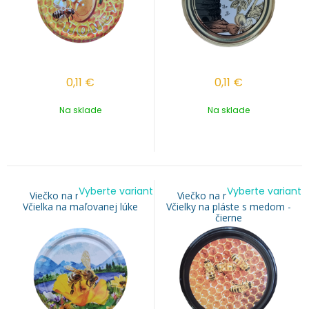
0,11
€
0,11
€
Na sklade
Na sklade
Vyberte variant
Vyberte variant
Viečko na med TO 82 -
Viečko na med TO 82 -
Včielka na maľovanej lúke
Včielky na pláste s medom -
čierne