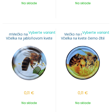
Na sklade
Na sklade
Vyberte variant
Vyberte variant
mViečko na med TO 82 -
Viečko na med TO 82 -
Včielka na jabloňovom kvete
Včielka na kvete čierno-žlté
0,11
€
0,11
€
Na sklade
Na sklade