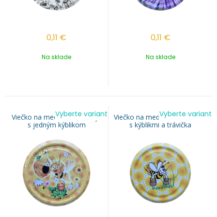
0,11
€
0,11
€
Na sklade
Na sklade
Vyberte variant
Vyberte variant
Viečko na med TO 82 - Mája
Viečko na med TO 82 - VILKO
s jedným kýblikom
s kýblikmi a trávička