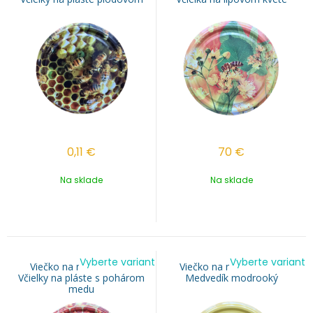
0,11
€
70
€
Na sklade
Na sklade
Vyberte variant
Vyberte variant
Viečko na med TO 82 -
Viečko na med TO 82 -
Včielky na pláste s pohárom
Medvedík modrooký
medu