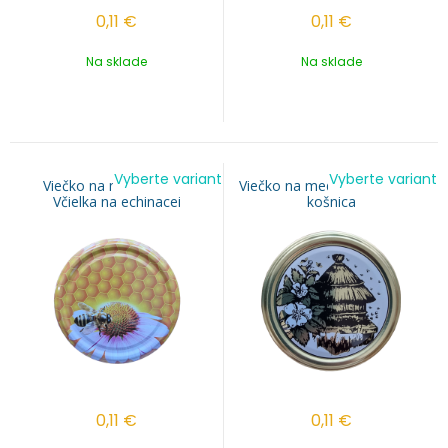
0,11
€
0,11
€
Na sklade
Na sklade
Vyberte variant
Vyberte variant
Viečko na med TO 82 -
Viečko na med TO 82 - Zlatá
Včielka na echinacei
košnica
0,11
€
0,11
€