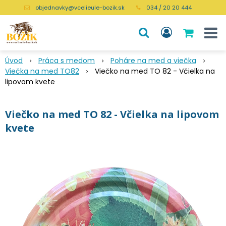
objednavky@vcelieule-bozik.sk
034 / 20 20 444
Úvod
Práca s medom
Poháre na med a viečka
Viečka na med TO82
Viečko na med TO 82 - Včielka na
lipovom kvete
Viečko na med TO 82 - Včielka na lipovom
kvete