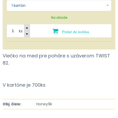
1 kartón
Na sklade
ks
Pridať do košíka
Viečko na med pre poháre s uzáverom TWIST
82.
V kartóne je 700ks
Obj. čislo:
Honey9k