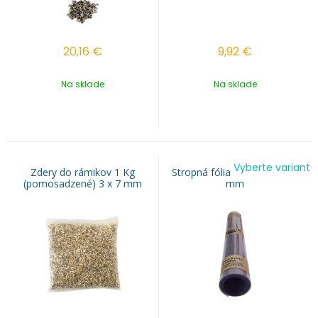
20,16
€
9,92
€
Na sklade
Na sklade
Vyberte variant
Zdery do rámikov 1 Kg
Stropná fólia DUROFOL 0,4
(pomosadzené) 3 x 7 mm
mm