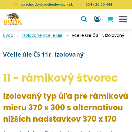
objednavky@vcelieule-bozik.sk
034 / 20 20 444
Úvod
Izolované včelie úle
Včelie úle ČS 11r. Izolovaný
Včelie úle ČS 11r. Izolovaný
11 - rámikový štvorec
Izolovaný typ úľa pre rámikovú
mieru 370 x 300 s alternatívou
nižších nadstavkov 370 x 170