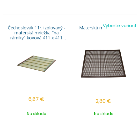
Vyberte variant
Čechoslovák 11r. izolovaný -
Materská mriežka ANEL
materská mriežka "na
rámiky" kovová 411 x 411
mm
6,87
€
2,80
€
Na sklade
Na sklade