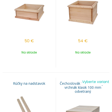
50
€
54
€
Na sklade
Na sklade
Vyberte variant
Rúčky na nadstavok
Čechoslovák 11r. izolovaný -
vrchnák klasik 100 mm
odvetraný