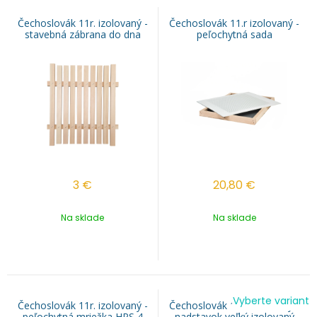
Čechoslovák 11r. izolovaný -
Čechoslovák 11.r izolovaný -
stavebná zábrana do dna
peľochytná sada
3
€
20,80
€
Na sklade
Na sklade
Vyberte variant
Čechoslovák 11r. izolovaný -
Čechoslovák 11r. izolovaný -
peľochytná mriežka HPS 4
nadstavok veľký izolovaný