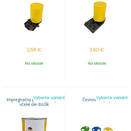
2,58
€
3,80
€
Na sklade
Na sklade
Vyberte variant
Vyberte variant
Impregnačný prírodný olej na
Česnové krytky
včelie úle-Božík