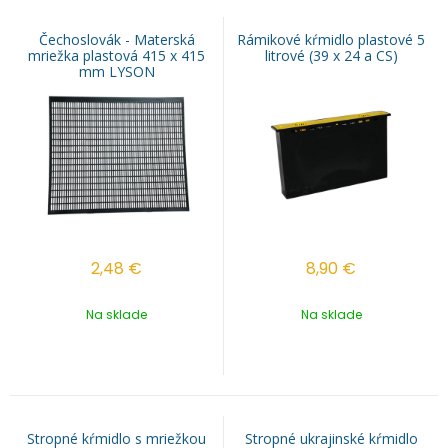
Čechoslovák - Materská
Rámikové kŕmidlo plastové 5
mriežka plastová 415 x 415
litrové (39 x 24 a CS)
mm LYSON
2,48
€
8,90
€
Na sklade
Na sklade
Stropné kŕmidlo s mriežkou
Stropné ukrajinské kŕmidlo