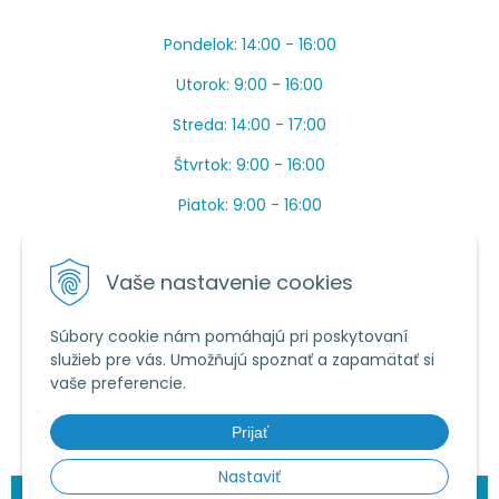
Pondelok: 14:00 - 16:00
Utorok: 9:00 - 16:00
Streda: 14:00 - 17:00
Štvrtok: 9:00 - 16:00
Piatok: 9:00 - 16:00
OBEDŇAJŠIA PRESTÁVKA: Apríl až Jún od 13:00 do
14:00.
Vaše nastavenie cookies
Máme toho veľa v sezóne, ak sa nedovoláte, píšte
prosím mail.
Súbory cookie nám pomáhajú pri poskytovaní
služieb pre vás. Umožňujú spoznať a zapamätať si
Tel.:
034 /
20 20 444
vaše preferencie.
E-mail:
objednavky@vcelieule-bozik.sk
Prijať
Nastaviť
© 2026 Včelárske potreby | Božík •
NextShop
&
e-shop Pohoda