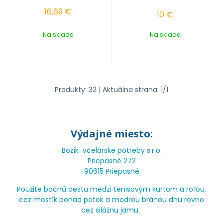
16,69
€
10
€
Na sklade
Na sklade
Produkty:
32
| Aktuálna strana:
1
/
1
Výdajné miesto:
Božík včelárske potreby s.r.o.
Priepasné 272
90615 Priepasné
Použite bočnú cestu medzi tenisovým kurtom a roľou,
cez mostík ponad potok a modrou bránou dnu rovno
cez silážnu jamu.