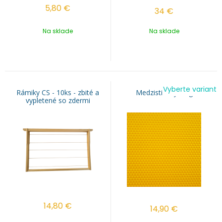
5,80
€
34
€
Na sklade
Na sklade
Vyberte variant
Rámiky CS - 10ks - zbité a
Medzistienky 1 kg
vypletené so zdermi
14,80
€
14,90
€