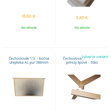
16,80
€
3,48
€
Na sklade
Na sklade
Vyberte variant
Čechoslovák 11r. - bočná
Čechoslovák - rámikové
uteplivka AL pur 386mm
prírezy lipové - 50ks