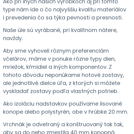
Ako pri iných našich výrobkoch aj pri tomto
type nám ide o čo najvyššiu kvalitu materiálov
i prevedenia čo sa týka pevnosti a presnosti.
​Naše úle sú vyrábané, pri kvalitnom nátere,
navždy.
​Aby sme vyhoveli rôznym preferenciám
včelárov, máme v ponuke rôzne typy dien,
mriežok, kŕmidiel a iných komponentov. Z
tohoto dôvodu neponúkame hotové zostavy,
ale jednotlivé dielce úľa, z ktorých si môžete
vyskladať zostavy podľa vlastných potrieb.
Ako izoláciu nadstavkov používame lisované
konope alebo polystyrén, obe v hrúbke 20 mm.
​Vrchnák je odvetraný a konštruovaný tak tak,
aby sa do neho zmestila 40 mm konopná