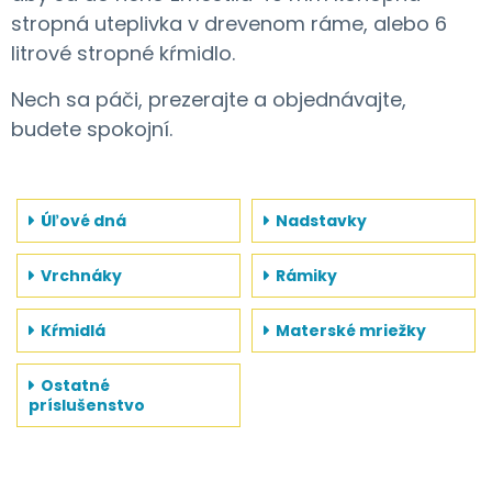
stropná uteplivka v drevenom ráme, alebo 6
litrové stropné kŕmidlo.
Nech sa páči, prezerajte a objednávajte,
budete spokojní.
Úľové dná
Nadstavky
Vrchnáky
Rámiky
Kŕmidlá
Materské mriežky
Ostatné
príslušenstvo