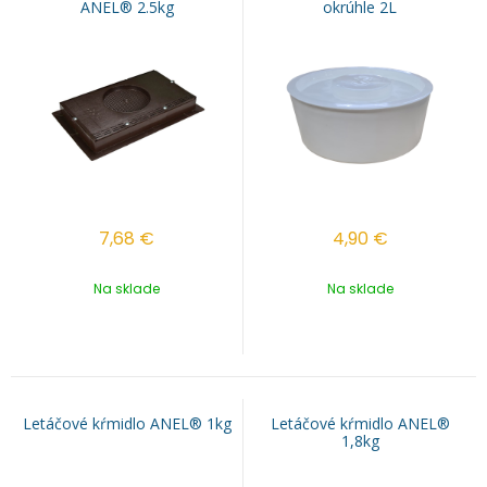
ANEL® 2.5kg
okrúhle 2L
7,68
€
4,90
€
Na sklade
Na sklade
Letáčové kŕmidlo ANEL® 1kg
Letáčové kŕmidlo ANEL®
1,8kg