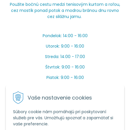
Použite bočnú cestu medzi tenisovým kurtom a roľou,
cez mostík ponad potok a modrou bránou dnu rovno
cez silážnu jamu.
Pondelok: 14:00 - 16:00
Utorok: 9:00 - 16:00
Streda: 14:00 - 17:00
Štvrtok: 9:00 - 16:00
Piatok: 9:00 - 16:00
OBEDŇAJŠIA PRESTÁVKA: Apríl až Jún od 13:00 do
14:00.
Vaše nastavenie cookies
Máme toho veľa v sezóne, ak sa nedovoláte, píšte
prosím mail.
Súbory cookie nám pomáhajú pri poskytovaní
služieb pre vás. Umožňujú spoznať a zapamätať si
Tel.:
034 /
20 20 444
vaše preferencie.