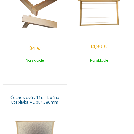
14,80
€
34
€
Na sklade
Na sklade
Čechoslovák 11r. - bočná
uteplivka AL pur 386mm