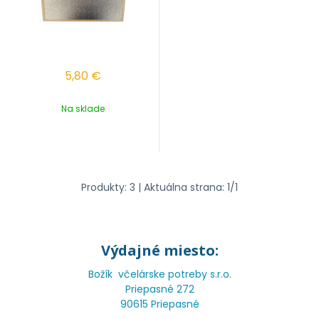
5,80
€
Na sklade
Produkty:
3
| Aktuálna strana:
1
/
1
Výdajné miesto:
Božík včelárske potreby s.r.o.
Priepasné 272
90615 Priepasné