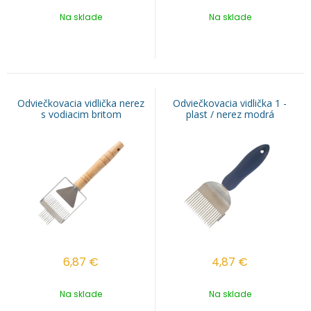
Na sklade
Na sklade
Odviečkovacia vidlička nerez
Odviečkovacia vidlička 1 -
s vodiacim britom
plast / nerez modrá
6,87
€
4,87
€
Na sklade
Na sklade