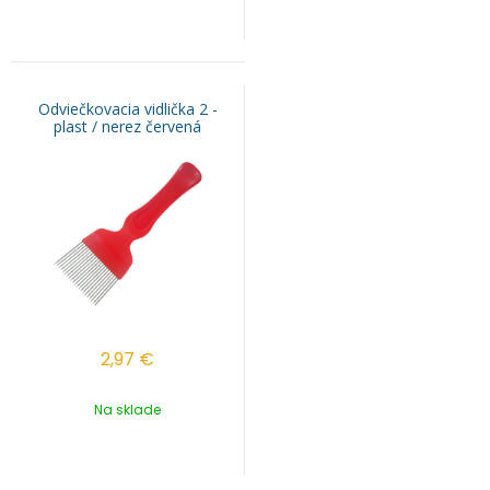
Odviečkovacia vidlička 2 -
plast / nerez červená
2,97
€
Na sklade