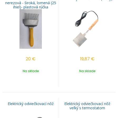
nerezová - široká, lomená (25
ihiel)- plastová rúčka
20
€
19,87
€
Na sklade
Na sklade
Elektrický odviečkovací nôž
Elektrický odviečkovací nôž
veľký s termostatom