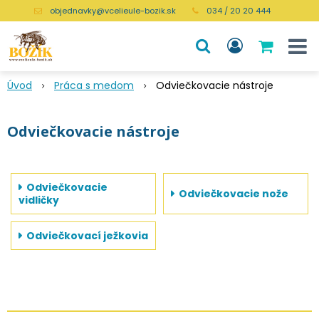
objednavky@vcelieule-bozik.sk
034 / 20 20 444
Úvod
Práca s medom
Odviečkovacie nástroje
Odviečkovacie nástroje
Odviečkovacie
Odviečkovacie nože
vidličky
Odviečkovací ježkovia