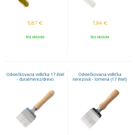
5,87
€
7,94
€
Na sklade
Na sklade
Odviečkovacia vidlička 17 ihiel
Odviečkovacia vidlička
- dural/nerez/drevo
nerezová - lomená (17 ihiel)