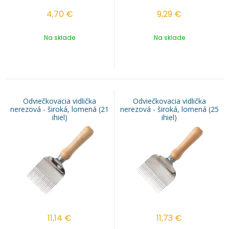
4,70
€
9,29
€
Na sklade
Na sklade
Odviečkovacia vidlička
Odviečkovacia vidlička
nerezová - široká, lomená (21
nerezová - široká, lomená (25
ihiel)
ihiel)
11,14
€
11,73
€