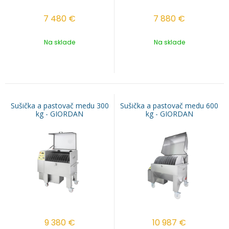
7 480
€
7 880
€
Na sklade
Na sklade
Sušička a pastovač medu 300
Sušička a pastovač medu 600
kg - GIORDAN
kg - GIORDAN
9 380
€
10 987
€