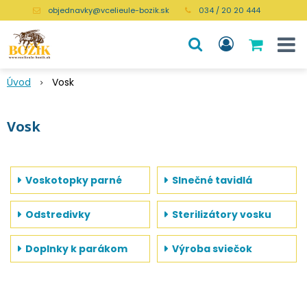
objednavky@vcelieule-bozik.sk
034 / 20 20 444
Úvod
Vosk
Vosk
Voskotopky parné
Slnečné tavidlá
Odstredivky
Sterilizátory vosku
Doplnky k parákom
Výroba sviečok