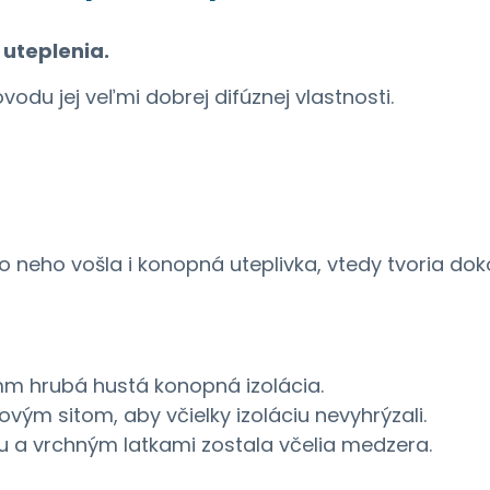
 uteplenia.
odu jej veľmi dobrej difúznej vlastnosti.
 neho vošla i konopná uteplivka, vtedy tvoria doko
mm hrubá hustá konopná izolácia.
vým sitom, aby včielky izoláciu nevyhrýzali.
u a vrchným latkami zostala včelia medzera.