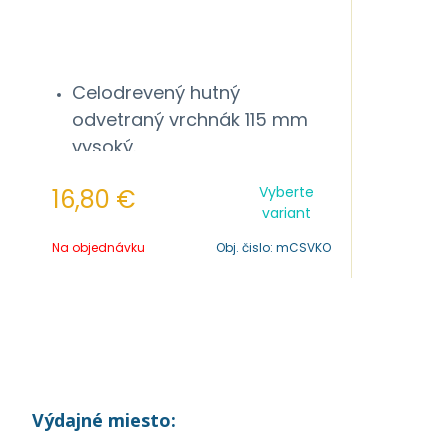
Celodrevený hutný
odvetraný vrchnák 115 mm
vysoký.
Vnútorná využiteľná svetlosť
Vyberte
16,80
€
od rámikov je 100 mm.
variant
Na objednávku
Obj. čislo:
mCSVKO
Výdajné miesto: