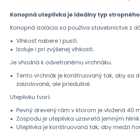
Konopná uteplivka je ideálny typ stropného
Konopná izolácia sa používa stavebníctve z dôv
Vlhkosť nabere i pustí.
Izoluje i pri zvýšenej vlhkosti.
Je vhodná k odvetranému vrchnáku.
Tento vrchnák je konštruovaný tak, aby sa do
zaizolované, ale priedušné.
Uteplivku tvorí:
Pevný drevený rám v ktorom je vložená 40 
Zospodu je uteplivka uzavretá jemným hliníko
Uteplivka je konštruovaná tak, aby medzi ňo