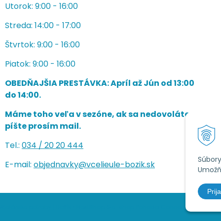
Utorok: 9:00 - 16:00
Streda: 14:00 - 17:00
Štvrtok: 9:00 - 16:00
Piatok: 9:00 - 16:00
OBEDŇAJŠIA PRESTÁVKA: Apríl až Jún od 13:00
do 14:00.
Máme toho veľa v sezóne, ak sa nedovoláte,
píšte prosím mail.
Tel.:
034 /
20 20 444
Súbory
E-mail:
objednavky@vcelieule-bozik.sk
Umožňu
Prija
čelárske potreby | Božík •
NextShop
&
e-shop Pohoda Connector
by
NextC