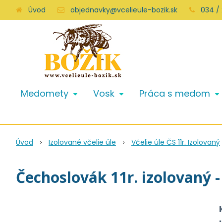
Úvod
objednavky@vcelieule-bozik.sk
034 /
Medomety
Vosk
Práca s medom
Úvod
Izolované včelie úle
Včelie úle ČS 11r. Izolovaný
Čechoslovák 11r. izolovaný 