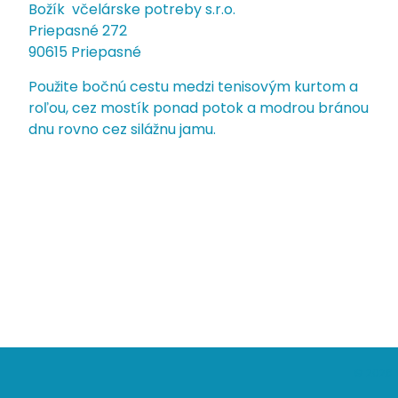
Božík včelárske potreby s.r.o.
Priepasné 272
90615 Priepasné
Použite bočnú cestu medzi tenisovým kurtom a
roľou, cez mostík ponad potok a modrou bránou
dnu rovno cez silážnu jamu.
© 2026 V