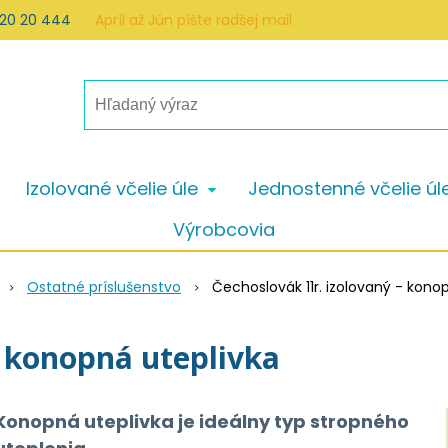
 20 20 444
Apríl až Jún píšte radšej mail
Izolované včelie úle
Jednostenné včelie úl
Výrobcovia
Ostatné príslušenstvo
Čechoslovák 11r. izolovaný - kono
- konopná uteplivka
Konopná uteplivka je ideálny typ stropného