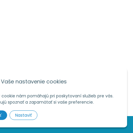
Vaše nastavenie cookies
 cookie nám pomáhajú pri poskytovaní služieb pre vás.
jú spoznať a zapamätať si vaše preferencie.
Nastaviť
ť
om s.r.o.