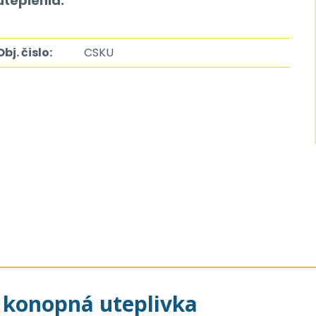
uteplenia.
Obj. čislo:
CSKU
- konopná uteplivka