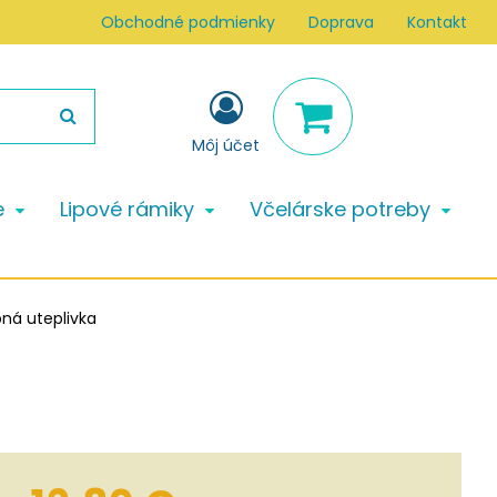
Obchodné podmienky
Doprava
Kontakt
Môj účet
e
Lipové rámiky
Včelárske potreby
pná uteplivka