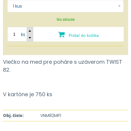
1 kus
Na sklade
ks
Pridať do košíka
Viečko na med pre poháre s uzáverom TWIST
82.
V kartóne je 750 ks
Obj. čislo:
VNM82MP1