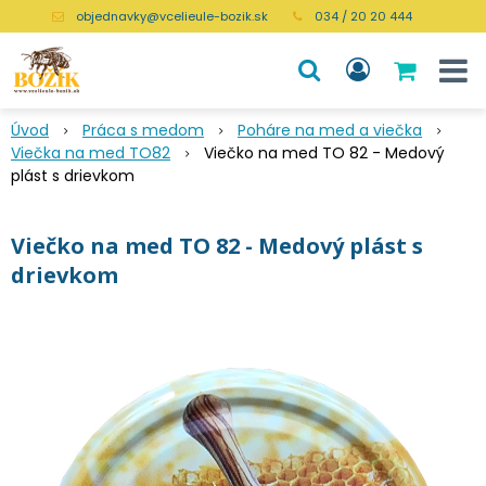
objednavky@vcelieule-bozik.sk
034 / 20 20 444
Úvod
Práca s medom
Poháre na med a viečka
Viečka na med TO82
Viečko na med TO 82 - Medový
plást s drievkom
Viečko na med TO 82 - Medový plást s
drievkom