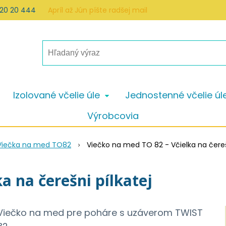
 20 20 444
Apríl až Jún píšte radšej mail
Izolované včelie úle
Jednostenné včelie úl
Výrobcovia
Viečka na med TO82
Viečko na med TO 82 - Včielka na čereš
a na čerešni pílkatej
Viečko na med pre poháre s uzáverom TWIST