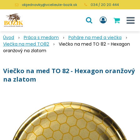
objednavky@vcelieule-bozik.sk
034 / 20 20 444
Úvod
Práca s medom
Poháre na med a viečka
Viečka na med TO82
Viečko na med TO 82 - Hexagon
oranžový na zlatom
Viečko na med TO 82 - Hexagon oranžový
na zlatom