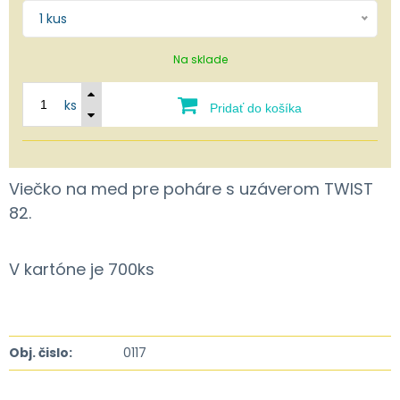
1 kus
Na sklade
ks
Pridať do košíka
Viečko na med pre poháre s uzáverom TWIST
82.
V kartóne je 700ks
Obj. čislo:
0117