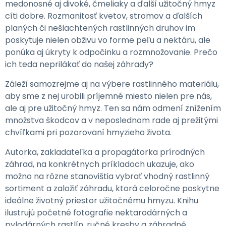
medonosné aj divoké, čmeliaky a ďalší užitočný hmyz
cíti dobre. Rozmanitosť kvetov, stromov a ďalších
planých či nešlachtených rastlinných druhov im
poskytuje nielen obživu vo forme peľu a nektáru, ale
ponúka aj úkryty k odpočinku a rozmnožovanie. Prečo
ich teda neprilákať do našej záhrady?
Záleží samozrejme aj na výbere rastlinného materiálu,
aby sme z nej urobili príjemné miesto nielen pre nás,
ale aj pre užitočný hmyz. Ten sa nám odmení znížením
množstva škodcov a v neposlednom rade aj prežitými
chvíľkami pri pozorovaní hmyzieho života.
Autorka, zakladateľka a propagátorka prírodných
záhrad, na konkrétnych príkladoch ukazuje, ako
možno na rôzne stanovištia vybrať vhodný rastlinný
sortiment a založiť záhradu, ktorá celoročne poskytne
ideálne životný priestor užitočnému hmyzu. Knihu
ilustrujú početné fotografie nektarodárných a
pylodárných rastlín, ručné kresby a záhradné