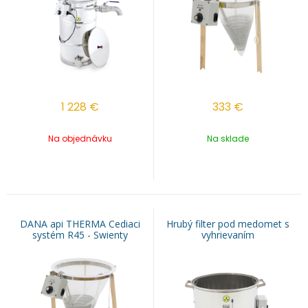
1 228
€
333
€
Na objednávku
Na sklade
DANA api THERMA Cediaci
Hrubý filter pod medomet s
systém R45 - Swienty
vyhrievaním