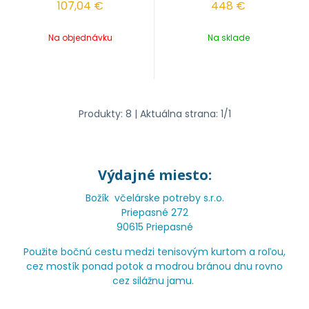
107,04
€
448
€
Na objednávku
Na sklade
Produkty:
8
| Aktuálna strana:
1
/
1
Výdajné miesto:
Božík včelárske potreby s.r.o.
Priepasné 272
90615 Priepasné
Použite bočnú cestu medzi tenisovým kurtom a roľou,
cez mostík ponad potok a modrou bránou dnu rovno
cez silážnu jamu.