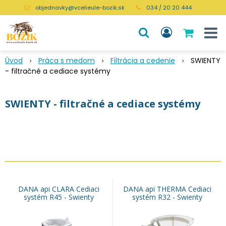
objednavky@vcelieule-bozik.sk
034 / 20 20 444
Úvod
Práca s medom
Filtrácia a cedenie
SWIENTY
- filtračné a cediace systémy
SWIENTY - filtračné a cediace systémy
DANA api CLARA Cediaci
DANA api THERMA Cediaci
systém R45 - Swienty
systém R32 - Swienty