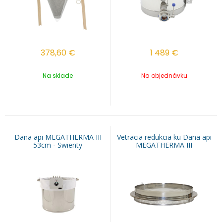
378,60
€
1 489
€
Na sklade
Na objednávku
Dana api MEGATHERMA III
Vetracia redukcia ku Dana api
53cm - Swienty
MEGATHERMA III