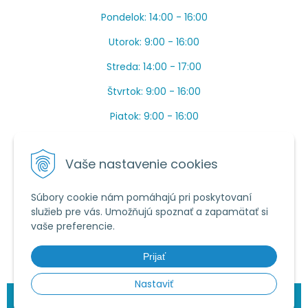
Pondelok: 14:00 - 16:00
Utorok: 9:00 - 16:00
Streda: 14:00 - 17:00
Štvrtok: 9:00 - 16:00
Piatok: 9:00 - 16:00
OBEDŇAJŠIA PRESTÁVKA: Apríl až Jún od 13:00 do
14:00.
Vaše nastavenie cookies
Máme toho veľa v sezóne, ak sa nedovoláte, píšte
prosím mail.
Súbory cookie nám pomáhajú pri poskytovaní
služieb pre vás. Umožňujú spoznať a zapamätať si
Tel.:
034 /
20 20 444
vaše preferencie.
E-mail:
objednavky@vcelieule-bozik.sk
Prijať
Nastaviť
© 2026 Včelárske potreby | Božík •
NextShop
&
e-shop Pohoda
Connector
by
NextCom s.r.o.