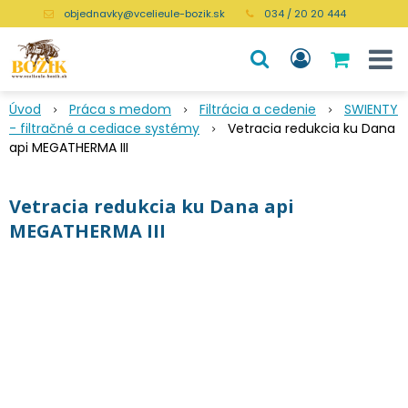
objednavky@vcelieule-bozik.sk
034 / 20 20 444
Úvod
Práca s medom
Filtrácia a cedenie
SWIENTY
- filtračné a cediace systémy
Vetracia redukcia ku Dana
api MEGATHERMA III
Vetracia redukcia ku Dana api
MEGATHERMA III