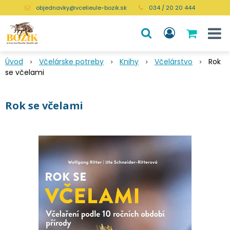
objednavky@vcelieule-bozik.sk
034 / 20 20 444
Úvod
Včelárske potreby
Knihy
Včelárstvo
Rok
se včelami
Rok se včelami