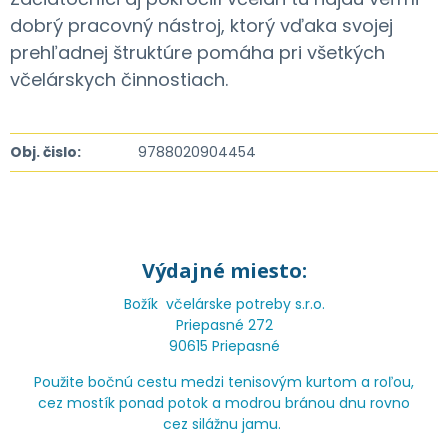
dobrý pracovný nástroj, ktorý vďaka svojej
prehľadnej štruktúre pomáha pri všetkých
včelárskych činnostiach.
Obj. čislo:
9788020904454
Výdajné miesto:
Božík včelárske potreby s.r.o.
Priepasné 272
90615 Priepasné
Použite bočnú cestu medzi tenisovým kurtom a roľou,
cez mostík ponad potok a modrou bránou dnu rovno
cez silážnu jamu.