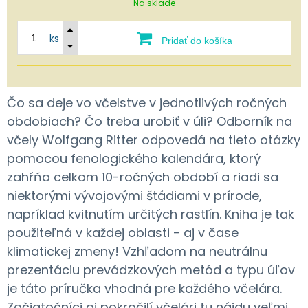
Na sklade
ks
Pridať do košíka
Čo sa deje vo včelstve v jednotlivých ročných
obdobiach? Čo treba urobiť v úli? Odborník na
včely Wolfgang Ritter odpovedá na tieto otázky
pomocou fenologického kalendára, ktorý
zahŕňa celkom 10-ročných období a riadi sa
niektorými vývojovými štádiami v prírode,
napríklad kvitnutím určitých rastlín. Kniha je tak
použiteľná v každej oblasti - aj v čase
klimatickej zmeny! Vzhľadom na neutrálnu
prezentáciu prevádzkových metód a typu úľov
je táto príručka vhodná pre každého včelára.
Začiatočníci aj pokročilí včelári tu nájdu veľmi