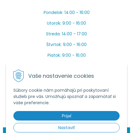
Pondelok: 14:00 - 16:00
Utorok: 9:00 - 16:00
Streda: 14:00 - 17:00
Štvrtok: 9:00 - 16:00
Piatok: 9:00 - 16:00
OBEDŇAJŠIA PRESTÁVKA: Apríl až Jún od 13:00 do
14:00.
Vaše nastavenie cookies
Máme toho veľa v sezóne, ak sa nedovoláte, píšte
prosím mail.
Súbory cookie nám pomáhajú pri poskytovaní
služieb pre vás. Umožňujú spoznať a zapamätať si
Tel.:
034 /
20 20 444
vaše preferencie.
E-mail:
objednavky@vcelieule-bozik.sk
Prijať
Nastaviť
© 2026 Včelárske potreby | Božík •
NextShop
&
e-shop Pohoda