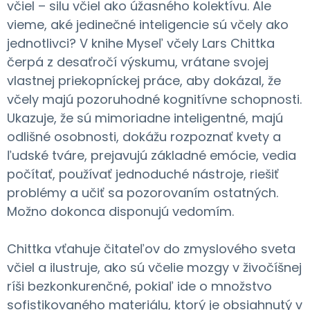
včiel – silu včiel ako úžasného kolektívu. Ale
vieme, aké jedinečné inteligencie sú včely ako
jednotlivci? V knihe Myseľ včely Lars Chittka
čerpá z desaťročí výskumu, vrátane svojej
vlastnej priekopníckej práce, aby dokázal, že
včely majú pozoruhodné kognitívne schopnosti.
Ukazuje, že sú mimoriadne inteligentné, majú
odlišné osobnosti, dokážu rozpoznať kvety a
ľudské tváre, prejavujú základné emócie, vedia
počítať, používať jednoduché nástroje, riešiť
problémy a učiť sa pozorovaním ostatných.
Možno dokonca disponujú vedomím.
Chittka vťahuje čitateľov do zmyslového sveta
včiel a ilustruje, ako sú včelie mozgy v živočíšnej
ríši bezkonkurenčné, pokiaľ ide o množstvo
sofistikovaného materiálu, ktorý je obsiahnutý v