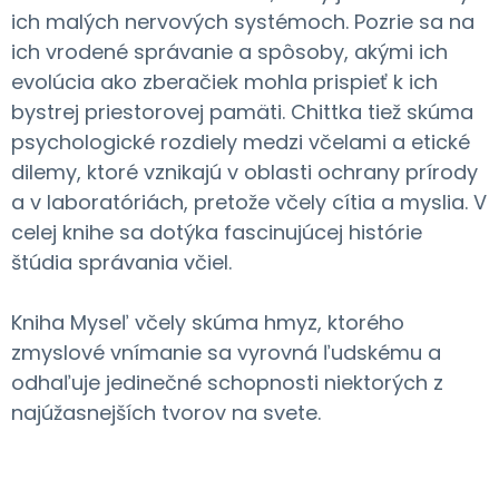
ich malých nervových systémoch. Pozrie sa na
ich vrodené správanie a spôsoby, akými ich
evolúcia ako zberačiek mohla prispieť k ich
bystrej priestorovej pamäti. Chittka tiež skúma
psychologické rozdiely medzi včelami a etické
dilemy, ktoré vznikajú v oblasti ochrany prírody
a v laboratóriách, pretože včely cítia a myslia. V
celej knihe sa dotýka fascinujúcej histórie
štúdia správania včiel.
Kniha Myseľ včely skúma hmyz, ktorého
zmyslové vnímanie sa vyrovná ľudskému a
odhaľuje jedinečné schopnosti niektorých z
najúžasnejších tvorov na svete.