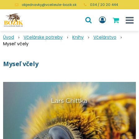
objednavky@vcelieule-bozik.sk
034 / 20 20 444
Úvod
Včelárske potreby
Knihy
Včelárstvo
Myseľ včely
Myseľ včely