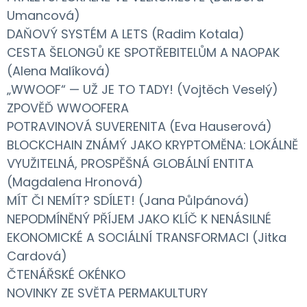
Umancová)
DAŇOVÝ SYSTÉM A LETS (Radim Kotala)
CESTA ŠELONGŮ KE SPOTŘEBITELŮM A NAOPAK
(Alena Malíková)
„WWOOF“ — UŽ JE TO TADY! (Vojtěch Veselý)
ZPOVĚĎ WWOOFERA
POTRAVINOVÁ SUVERENITA (Eva Hauserová)
BLOCKCHAIN ZNÁMÝ JAKO KRYPTOMĚNA: LOKÁLNĚ
VYUŽITELNÁ, PROSPĚŠNÁ GLOBÁLNÍ ENTITA
(Magdalena Hronová)
MÍT ČI NEMÍT? SDÍLET! (Jana Půlpánová)
NEPODMÍNĚNÝ PŘÍJEM JAKO KLÍČ K NENÁSILNÉ
EKONOMICKÉ A SOCIÁLNÍ TRANSFORMACI (Jitka
Cardová)
ČTENÁŘSKÉ OKÉNKO
NOVINKY ZE SVĚTA PERMAKULTURY