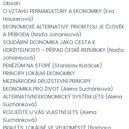
Obsah:
O VZTAHU PERMAKULTURY A EKONOMIKY (Eva
Hauserová)
EKONOMICKÉ ALTERNATIVY: PRIORITOU JE ČLOVĚK
A PŘÍRODA (Naďa Johanisová)
SOLIDÁRNÍ EKONOMIKA JAKO CESTA K
UDRŽITELNOSTI – PŘÍPAD ČESKÉ REPUBLIKY (Naďa
Johanisová)
PENĚZŮM NA STOPĚ (Stanislav Kutáček)
PRINCIPY LOKÁLNÍ EKONOMIKY
MEZINÁRODNÍ DRUŽSTEVNÍ PRINCIPY
EKONOMIKA PRO ŽIVOT (Alena Suchánková)
ALTERNATIVNÍ EKONOMICKÝ SYSTÉM LETS (Alena
Suchánková)
ROZJEĎTE U VÁS VLASTNÍ LETS (Alena
Suchánková)
PRALETS: LOKÁLNĚ VE VELKOMĚSTĚ (Barbora