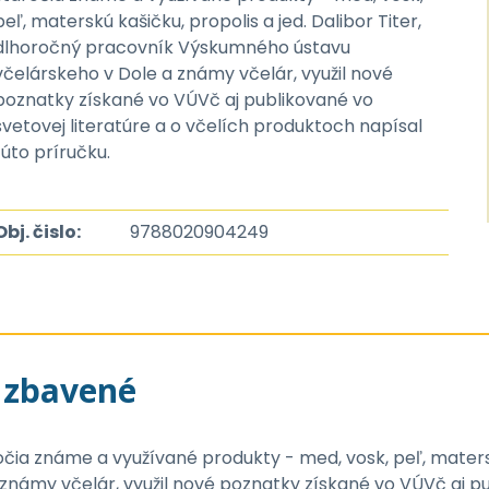
peľ, materskú kašičku, propolis a jed. Dalibor Titer,
dlhoročný pracovník Výskumného ústavu
včelárskeho v Dole a známy včelár, využil nové
poznatky získané vo VÚVč aj publikované vo
svetovej literatúre a o včelích produktoch napísal
túto príručku.
Obj. čislo:
9788020904249
u zbavené
očia známe a využívané produkty - med, vosk, peľ, materskú
ámy včelár, využil nové poznatky získané vo VÚVč aj publ