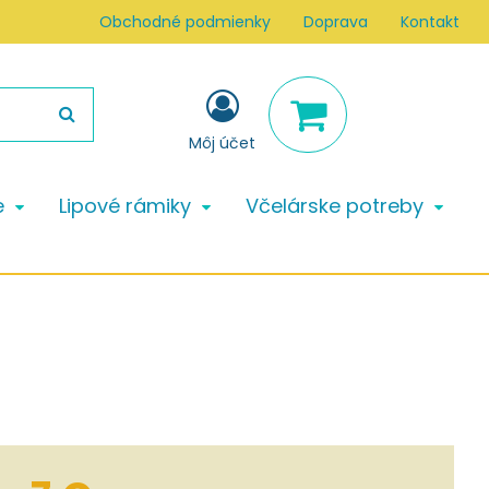
Obchodné podmienky
Doprava
Kontakt
Môj účet
e
Lipové rámiky
Včelárske potreby