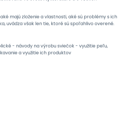
aké majú zloženie a vlastnosti, aké sú problémy s ich
ka, uvádza však len tie, ktoré sú spoľahlivo overené.
cké - návody na výrobu sviečok - využitie peľu,
ískavanie a využitie ich produktov