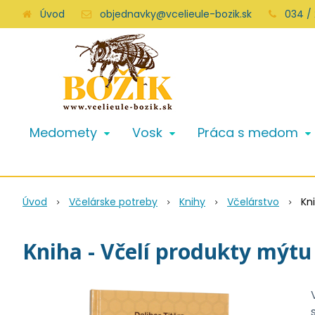
Úvod
objednavky@vcelieule-bozik.sk
034 /
Medomety
Vosk
Práca s medom
Úvod
Včelárske potreby
Knihy
Včelárstvo
Kn
Kniha - Včelí produkty mýt