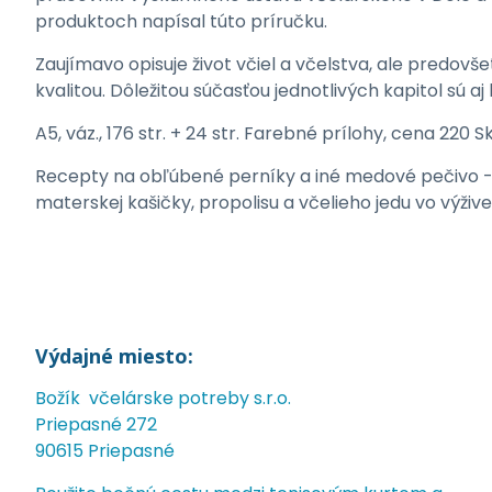
produktoch napísal túto príručku.
Zaujímavo opisuje život včiel a včelstva, ale predovš
kvalitou. Dôležitou súčasťou jednotlivých kapitol sú a
A5, váz., 176 str. + 24 str. Farebné prílohy, cena 22
Recepty na obľúbené perníky a iné medové pečivo - n
materskej kašičky, propolisu a včelieho jedu vo výžive 
Výdajné miesto:
Božík včelárske potreby s.r.o.
Priepasné 272
90615 Priepasné