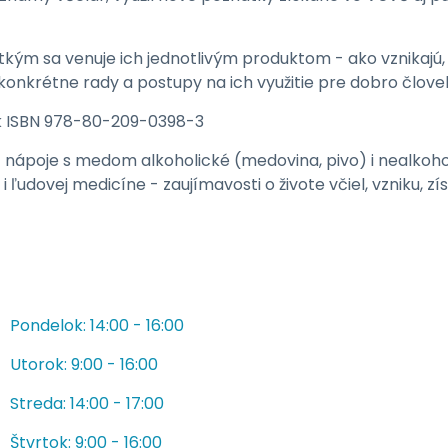
etkým sa venuje ich jednotlivým produktom - ako vznikajú, 
j konkrétne rady a postupy na ich využitie pre dobro člove
0 Sk ISBN 978-80-209-0398-3
ápoje s medom alkoholické (medovina, pivo) i nealkoholi
i ľudovej medicíne - zaujímavosti o živote včiel, vzniku, z
Pondelok: 14:00 - 16:00
Utorok: 9:00 - 16:00
Streda: 14:00 - 17:00
Štvrtok: 9:00 - 16:00