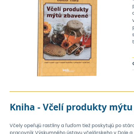
Kniha - Včelí produkty mýt
Včely opeľujú rastliny a ľuďom tiež poskytujú po stár
pracovník Výskumného ústavu včelárskeho v Dole a zn