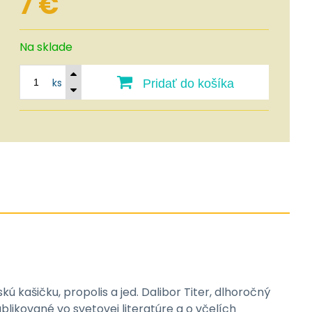
7
€
Na sklade
ks
Pridať do košíka
 kašičku, propolis a jed. Dalibor Titer, dlhoročný
ikované vo svetovej literatúre a o včelích