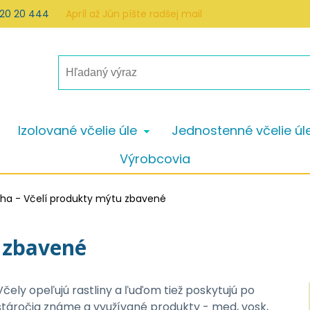
 20 20 444
Apríl až Jún píšte radšej mail
Izolované včelie úle
Jednostenné včelie úl
Výrobcovia
iha - Včelí produkty mýtu zbavené
u zbavené
Včely opeľujú rastliny a ľuďom tiež poskytujú po
stáročia známe a využívané produkty - med, vosk,