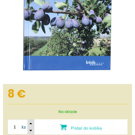
8
€
Na sklade
ks
Pridať do košíka