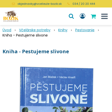
objednavky@vcelieule-bozik.sk
034 / 20 20 444
Úvod
Včelárske potreby
Knihy
Pestovanie
Kniha - Pestujeme slivone
Kniha - Pestujeme slivone