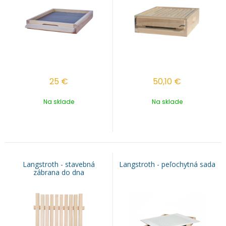
25
€
50,10
€
Na sklade
Na sklade
Langstroth - stavebná
Langstroth - peľochytná sada
zábrana do dna