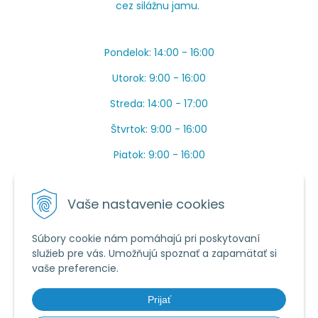
cez silážnu jamu.
Pondelok: 14:00 - 16:00
Utorok: 9:00 - 16:00
Streda: 14:00 - 17:00
Štvrtok: 9:00 - 16:00
Piatok: 9:00 - 16:00
OBEDŇAJŠIA PRESTÁVKA: Apríl až Jún od 13:00 do
14:00.
Vaše nastavenie cookies
Máme toho veľa v sezóne, ak sa nedovoláte, píšte
prosím mail.
Súbory cookie nám pomáhajú pri poskytovaní
služieb pre vás. Umožňujú spoznať a zapamätať si
Tel.:
034 /
20 20 444
vaše preferencie.
E-mail:
objednavky@vcelieule-bozik.sk
Prijať