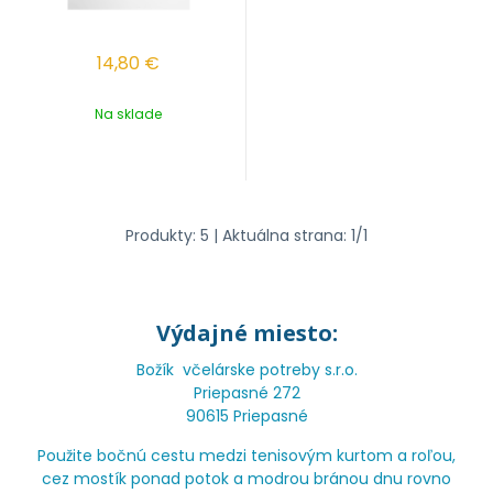
14,80
€
Na sklade
Produkty:
5
| Aktuálna strana:
1
/
1
Výdajné miesto:
Božík včelárske potreby s.r.o.
Priepasné 272
90615 Priepasné
Použite bočnú cestu medzi tenisovým kurtom a roľou,
cez mostík ponad potok a modrou bránou dnu rovno