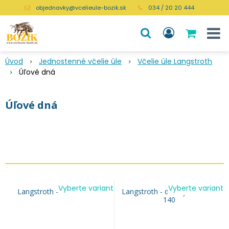
objednavky@vcelieule-bozik.sk
034 / 20 20 444
Úvod
Jednostenné včelie úle
Včelie úle Langstroth
Úľové dná
Úľové dná
Vyberte variant
Vyberte variant
Langstroth - dno nízke 62
Langstroth - dno vysoké UNI
140