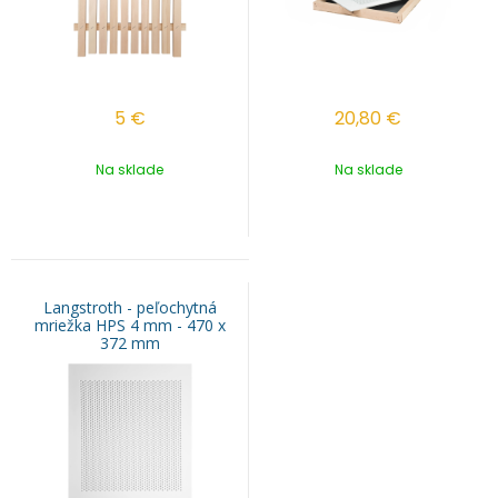
5
€
20,80
€
Na sklade
Na sklade
Langstroth - peľochytná
mriežka HPS 4 mm - 470 x
372 mm