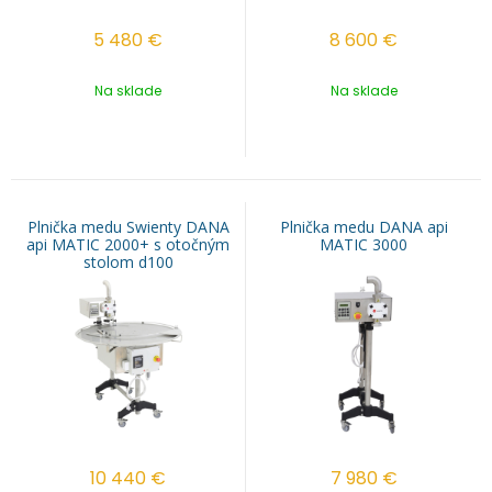
5 480
€
8 600
€
Na sklade
Na sklade
Plnička medu Swienty DANA
Plnička medu DANA api
api MATIC 2000+ s otočným
MATIC 3000
stolom d100
10 440
€
7 980
€