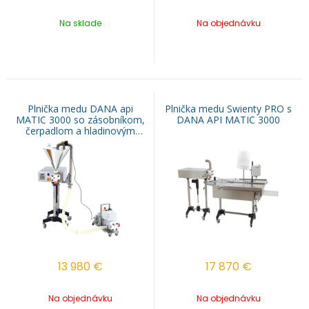
Na sklade
Na objednávku
Plnička medu DANA api
Plnička medu Swienty PRO s
MATIC 3000 so zásobníkom,
DANA API MATIC 3000
čerpadlom a hladinovým
spínačom
13 980
€
17 870
€
Na objednávku
Na objednávku