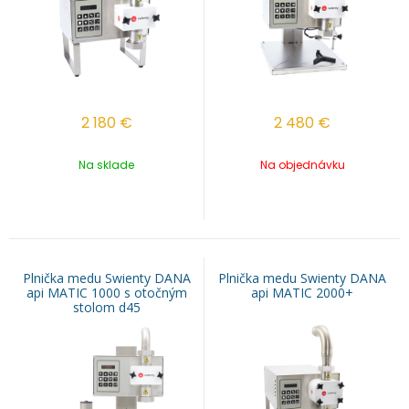
2 180
€
2 480
€
Na sklade
Na objednávku
Plnička medu Swienty DANA
Plnička medu Swienty DANA
api MATIC 1000 s otočným
api MATIC 2000+
stolom d45