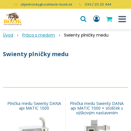
objednavky@vcelieule-bozik.sk
034 / 20 20 444
Úvod
Práca s medom
Swienty plničky medu
Swienty plničky medu
Plnička medu Swienty DANA
Plnička medu Swienty DANA
api MATIC 1000
api MATIC 1000 + stolíček s
výškovým nastavením