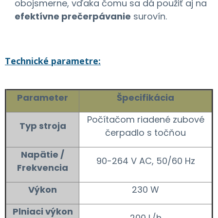
obojsmerne, vďaka čomu sa dá použiť aj na
efektívne prečerpávanie
surovín.
Technické parametre:
Parameter
Špecifikácia
Počítačom riadené zubové
Typ stroja
čerpadlo s točňou
Napätie /
90-264 V AC, 50/60 Hz
Frekvencia
Výkon
230 W
Plniaci výkon
200 L/h