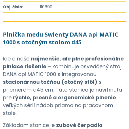
Obj. čislo:
110890
Plnička medu Swienty DANA api MATIC
1000 s otočným stolom d45
Ide o naše
najmenšie, ale plne profesionálne
plniace riešenie
– kombinuje osvedčený stroj
DANA api MATIC 1000 s integrovanou
stacionárnou točňou (otočný stôl)
s
priemerom d45 cm. Táto stanica je navrhnutá
pre
rýchle, presné a ergonomické plnenie
veľkých sérií nádob priamo na pracovnom
stole.
Základom stanice je
zubové čerpadlo