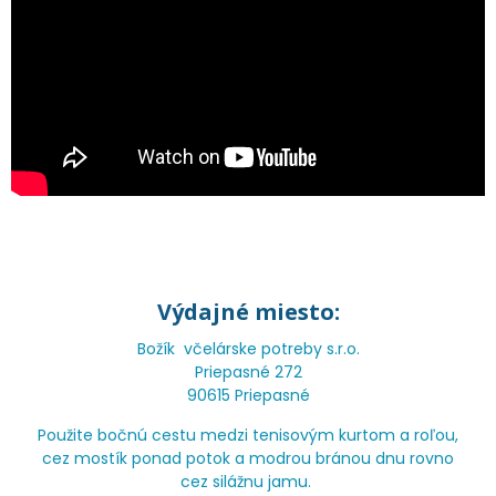
Výdajné miesto:
Božík včelárske potreby s.r.o.
Priepasné 272
90615 Priepasné
Použite bočnú cestu medzi tenisovým kurtom a roľou,
cez mostík ponad potok a modrou bránou dnu rovno
cez silážnu jamu.