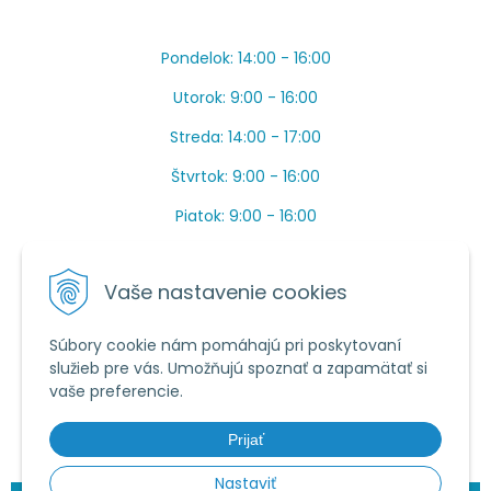
Pondelok: 14:00 - 16:00
Utorok: 9:00 - 16:00
Streda: 14:00 - 17:00
Štvrtok: 9:00 - 16:00
Piatok: 9:00 - 16:00
OBEDŇAJŠIA PRESTÁVKA: Apríl až Jún od 13:00 do
14:00.
Vaše nastavenie cookies
Máme toho veľa v sezóne, ak sa nedovoláte, píšte
prosím mail.
Súbory cookie nám pomáhajú pri poskytovaní
služieb pre vás. Umožňujú spoznať a zapamätať si
Tel.:
034 /
20 20 444
vaše preferencie.
E-mail:
objednavky@vcelieule-bozik.sk
Prijať
Nastaviť