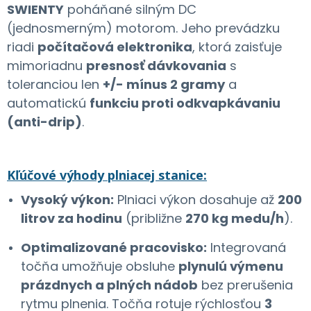
SWIENTY
poháňané silným DC
(jednosmerným) motorom. Jeho prevádzku
riadi
počítačová elektronika
, ktorá zaisťuje
mimoriadnu
presnosť dávkovania
s
toleranciou len
+
/-
mínus 2 gramy
a
automatickú
funkciu proti odkvapkávaniu
(anti-drip)
.
Kľúčové výhody plniacej stanice:
Vysoký výkon:
Plniaci výkon dosahuje až
200
litrov za hodinu
(približne
270 kg medu/h
).
Optimalizované pracovisko:
Integrovaná
točňa umožňuje obsluhe
plynulú výmenu
prázdnych a plných nádob
bez prerušenia
rytmu plnenia. Točňa rotuje rýchlosťou
3