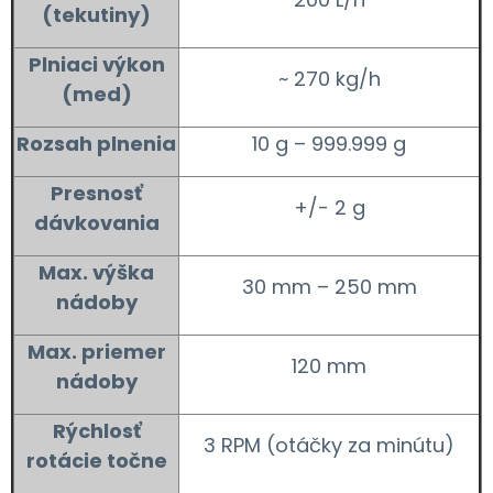
(tekutiny)
Plniaci výkon
~ 270 kg/h
(med)
Rozsah plnenia
10 g – 999.999 g
Presnosť
+/- 2 g
dávkovania
Max. výška
30 mm – 250 mm
nádoby
Max. priemer
120 mm
nádoby
Rýchlosť
3 RPM (otáčky za minútu)
rotácie točne