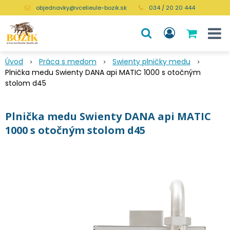
objednavky@vcelieule-bozik.sk
034 / 20 20 444
Úvod
Práca s medom
Swienty plničky medu
Plnička medu Swienty DANA api MATIC 1000 s otočným
stolom d45
Plnička medu Swienty DANA api MATIC
1000 s otočným stolom d45