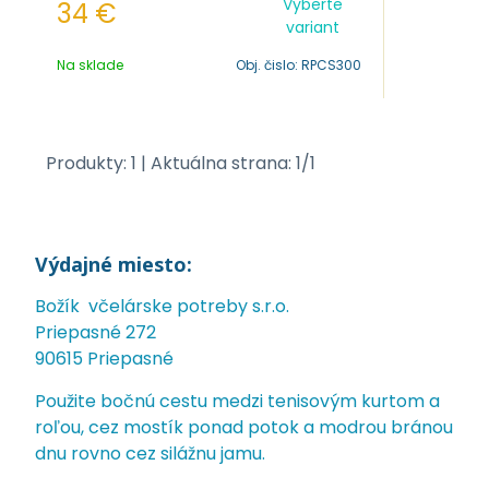
Vyberte
34
€
variant
Na sklade
Obj. čislo:
RPCS300
Produkty:
1
| Aktuálna strana:
1
/
1
Výdajné miesto:
Božík včelárske potreby s.r.o.
Priepasné 272
90615 Priepasné
Použite bočnú cestu medzi tenisovým kurtom a
roľou, cez mostík ponad potok a modrou bránou
dnu rovno cez silážnu jamu.