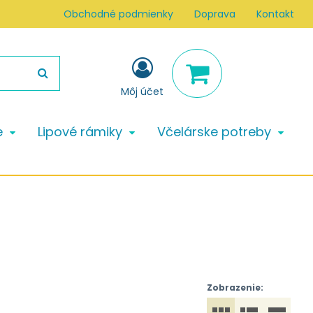
Obchodné podmienky
Doprava
Kontakt
Môj účet
e
Lipové rámiky
Včelárske potreby
Zobrazenie: