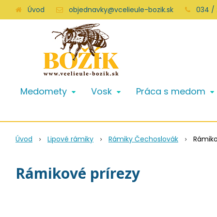
Úvod
objednavky@vcelieule-bozik.sk
034 /
Medomety
Vosk
Práca s medom
Úvod
Lipové rámiky
Rámiky Čechoslovák
Rámiko
Rámikové prírezy