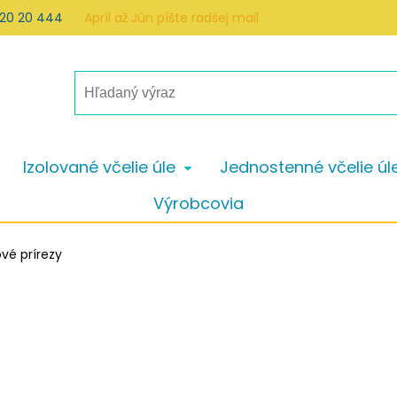
 20 20 444
Apríl až Jún píšte radšej mail
Izolované včelie úle
Jednostenné včelie úl
Výrobcovia
vé prírezy