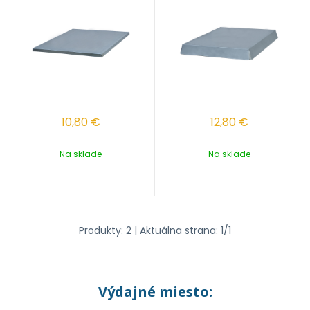
10,80
€
12,80
€
Na sklade
Na sklade
Produkty:
2
| Aktuálna strana:
1
/
1
Výdajné miesto: