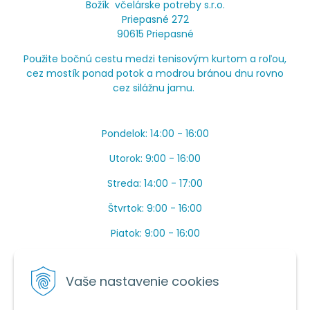
Božík včelárske potreby s.r.o.
Priepasné 272
90615 Priepasné
Použite bočnú cestu medzi tenisovým kurtom a roľou,
cez mostík ponad potok a modrou bránou dnu rovno
cez silážnu jamu.
Pondelok: 14:00 - 16:00
Utorok: 9:00 - 16:00
Streda: 14:00 - 17:00
Štvrtok: 9:00 - 16:00
Piatok: 9:00 - 16:00
OBEDŇAJŠIA PRESTÁVKA: Apríl až Jún od 13:00 do
14:00.
Vaše nastavenie cookies
Máme toho veľa v sezóne, ak sa nedovoláte, píšte