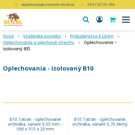
objednavky@vcelieule-bozik.sk
034 / 20 20 444
Úvod
Včelárske potreby
Príslušenstvo k úľom
Oplechovania a plechové strechy
Oplechovania -
izolovaný B10
Oplechovania - izolovaný B10
B10 Tatran - oplechovanie
B10 Tatran - oplechovanie
vrchnáka, variant 0,55 mm -
vrchnáka, variant 0,70 šikmý
590 x 515 x 20 mm