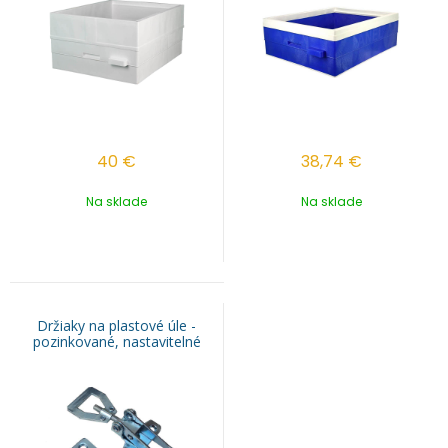
40
€
38,74
€
Na sklade
Na sklade
Držiaky na plastové úle -
pozinkované, nastavitelné