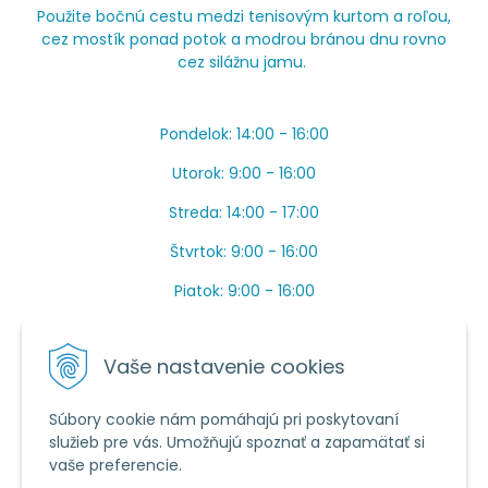
Použite bočnú cestu medzi tenisovým kurtom a roľou,
cez mostík ponad potok a modrou bránou dnu rovno
cez silážnu jamu.
Pondelok: 14:00 - 16:00
Utorok: 9:00 - 16:00
Streda: 14:00 - 17:00
Štvrtok: 9:00 - 16:00
Piatok: 9:00 - 16:00
OBEDŇAJŠIA PRESTÁVKA: Apríl až Jún od 13:00 do
14:00.
Vaše nastavenie cookies
Máme toho veľa v sezóne, ak sa nedovoláte, píšte
prosím mail.
Súbory cookie nám pomáhajú pri poskytovaní
služieb pre vás. Umožňujú spoznať a zapamätať si
Tel.:
034 /
20 20 444
vaše preferencie.