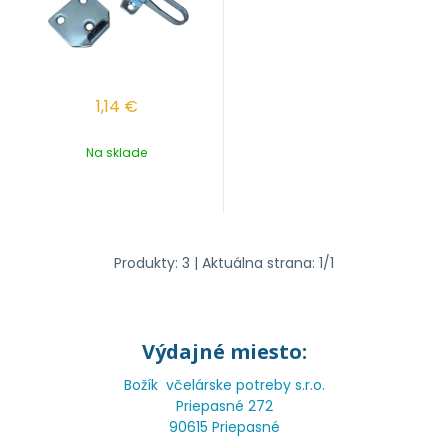
1,14
€
Na sklade
Produkty:
3
| Aktuálna strana:
1
/
1
Výdajné miesto:
Božík včelárske potreby s.r.o.
Priepasné 272
90615 Priepasné