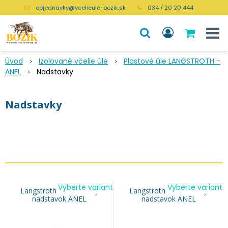
objednavky@vcelieule-bozik.sk
034 / 20 20 444
Úvod
Izolované včelie úle
Plastové úle LANGSTROTH -
ANEL
Nadstavky
Nadstavky
Vyberte variant
Vyberte variant
Langstroth 1/1 plastový
Langstroth 2/3 plastový
nadstavok ANEL
nadstavok ANEL