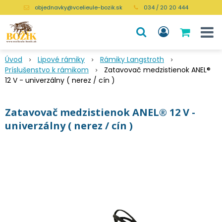
objednavky@vcelieule-bozik.sk
034 / 20 20 444
Úvod
Lipové rámiky
Rámiky Langstroth
Príslušenstvo k rámikom
Zatavovač medzistienok ANEL®
12 V - univerzálny ( nerez / cín )
Zatavovač medzistienok ANEL® 12 V -
univerzálny ( nerez / cín )