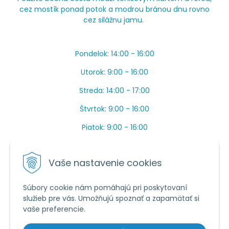
cez mostík ponad potok a modrou bránou dnu rovno
cez silážnu jamu.
Pondelok: 14:00 - 16:00
Utorok: 9:00 - 16:00
Streda: 14:00 - 17:00
Štvrtok: 9:00 - 16:00
Piatok: 9:00 - 16:00
OBEDŇAJŠIA PRESTÁVKA: Apríl až Jún od 13:00 do
14:00.
Vaše nastavenie cookies
Máme toho veľa v sezóne, ak sa nedovoláte, píšte
prosím mail.
Súbory cookie nám pomáhajú pri poskytovaní
služieb pre vás. Umožňujú spoznať a zapamätať si
Tel.:
034 /
20 20 444
vaše preferencie.
E-mail:
objednavky@vcelieule-bozik.sk