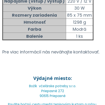
Napájanie (vstup / výstup)
220 V / 12 V
Výkon
30 W
Rozmery zariadenia
85 x 75 mm
Hmotnosť
1298 g
Farba
Modrá
Balenie
1 ks
Pre viac informácií nás neváhajte kontaktovať.
Výdajné miesto:
Božík včelárske potreby s.r.o.
Priepasné 272
90615 Priepasné
Použite bočnú cestu medzi tenisovým kurtom a roľou,