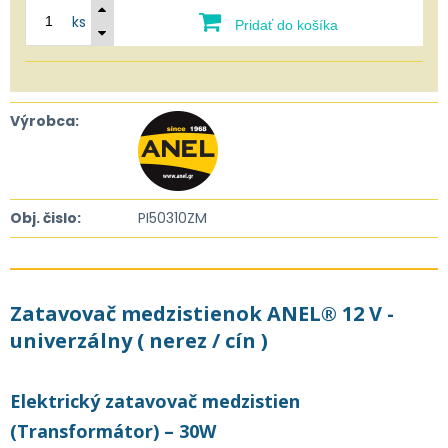
ks
Pridať do košíka
Výrobca:
Obj. čislo:
PI50310ZM
Zatavovač medzistienok ANEL® 12 V -
univerzálny ( nerez / cín )
Elektrický zatavovač medzistien
(Transformátor) – 30W