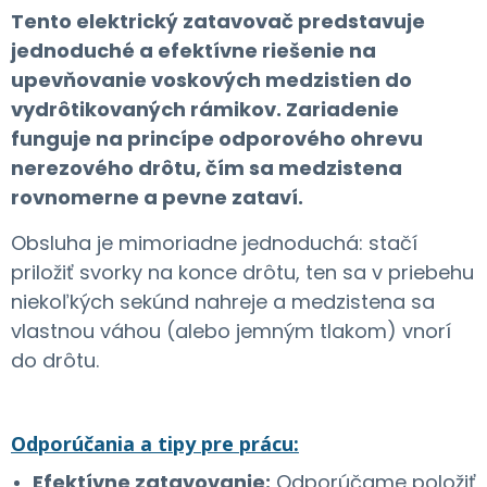
Tento elektrický zatavovač predstavuje
jednoduché a efektívne riešenie na
upevňovanie voskových medzistien do
vydrôtikovaných rámikov. Zariadenie
funguje na princípe odporového ohrevu
nerezového drôtu, čím sa medzistena
rovnomerne a pevne zataví.
Obsluha je mimoriadne jednoduchá: stačí
priložiť svorky na konce drôtu, ten sa v priebehu
niekoľkých sekúnd nahreje a medzistena sa
vlastnou váhou (alebo jemným tlakom) vnorí
do drôtu.
Odporúčania a tipy pre prácu:
Efektívne zatavovanie:
Odporúčame položiť