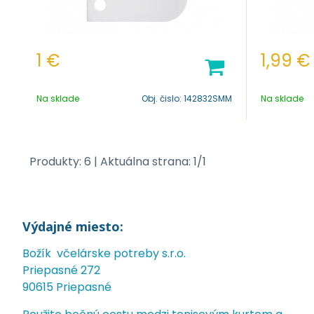
1
€
1,99
€
Na sklade
Obj. čislo:
142832SMM
Na sklade
Produkty:
6
| Aktuálna strana:
1
/
1
Výdajné miesto:
Božík včelárske potreby s.r.o.
Priepasné 272
90615 Priepasné