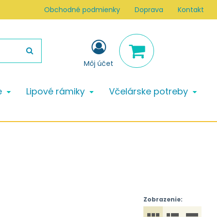
Obchodné podmienky
Doprava
Kontakt
Môj účet
e
Lipové rámiky
Včelárske potreby
Zobrazenie: