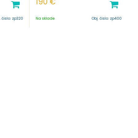
190
€
. čislo:
zp320
Na sklade
Obj. čislo:
zp400