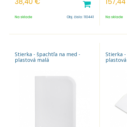
38,40
€
157,44
Na sklade
Obj. čislo:
110441
Na sklade
Stierka - špachtľa na med -
Stierka 
plastová malá
plastová