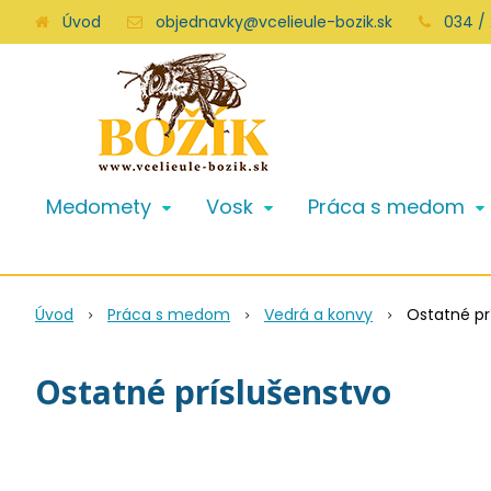
Úvod
objednavky@vcelieule-bozik.sk
034 /
Medomety
Vosk
Práca s medom
Úvod
Práca s medom
Vedrá a konvy
Ostatné pr
Ostatné príslušenstvo