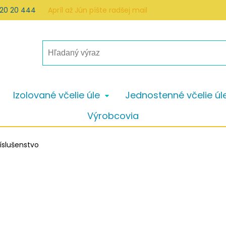
 20 20 444
Apríl až Jún píšte radšej mail
Izolované včelie úle
Jednostenné včelie úl
Výrobcovia
íslušenstvo