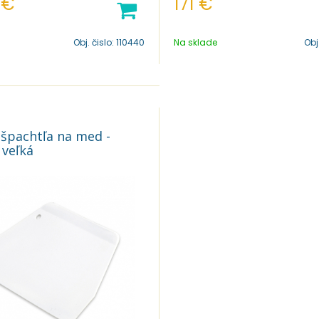
€
171
€
Obj. čislo:
110440
Na sklade
Obj
- špachtľa na med -
 veľká