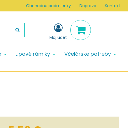
Obchodné podmienky
Doprava
Kontakt
Môj účet
e
Lipové rámiky
Včelárske potreby