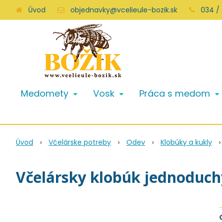
Úvod
objednavky@vcelieule-bozik.sk
034 /
Medomety
Vosk
Práca s medom
Úvod
Včelárske potreby
Odev
Klobúky a kukly
Včelársky klobúk jednoduch