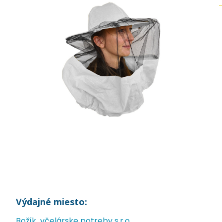
Výdajné miesto:
Božík včelárske potreby s.r.o.