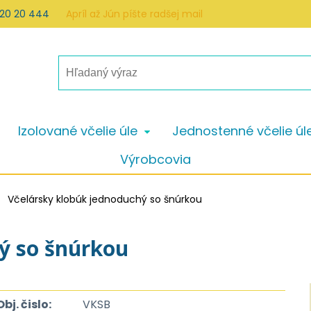
 20 20 444
Apríl až Jún píšte radšej mail
Izolované včelie úle
Jednostenné včelie úl
Výrobcovia
Včelársky klobúk jednoduchý so šnúrkou
ý so šnúrkou
Obj. čislo:
VKSB