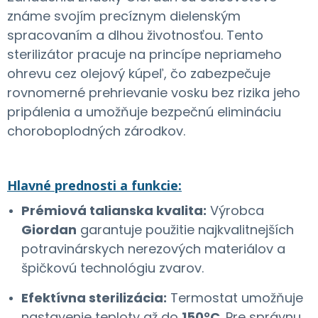
známe svojím precíznym dielenským
spracovaním a dlhou životnosťou. Tento
sterilizátor pracuje na princípe nepriameho
ohrevu cez olejový kúpeľ, čo zabezpečuje
rovnomerné prehrievanie vosku bez rizika jeho
pripálenia a umožňuje bezpečnú elimináciu
choroboplodných zárodkov.
Hlavné prednosti a funkcie:
Prémiová talianska kvalita:
Výrobca
Giordan
garantuje použitie najkvalitnejších
potravinárskych nerezových materiálov a
špičkovú technológiu zvarov.
Efektívna sterilizácia:
Termostat umožňuje
nastavenie teploty až do
150°C
. Pre správnu