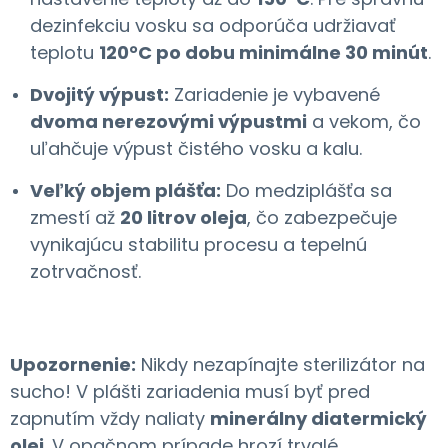
dezinfekciu vosku sa odporúča udržiavať
teplotu
120°C po dobu minimálne 30 minút
.
Dvojitý výpust:
Zariadenie je vybavené
dvoma nerezovými výpustmi
a vekom, čo
uľahčuje výpust čistého vosku a kalu.
Veľký objem plášťa:
Do medziplášťa sa
zmestí až
20 litrov oleja
, čo zabezpečuje
vynikajúcu stabilitu procesu a tepelnú
zotrvačnosť.
Upozornenie:
Nikdy nezapínajte sterilizátor na
sucho! V plášti zariadenia musí byť pred
zapnutím vždy naliaty
minerálny diatermický
olej
. V opačnom prípade hrozí trvalé