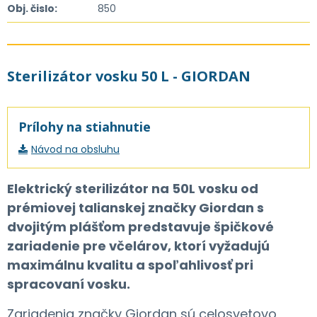
Obj. čislo:
850
Sterilizátor vosku 50 L - GIORDAN
Prílohy na stiahnutie
Návod na obsluhu
Elektrický sterilizátor na 50L vosku od
prémiovej talianskej značky Giordan s
dvojitým plášťom predstavuje špičkové
zariadenie pre včelárov, ktorí vyžadujú
maximálnu kvalitu a spoľahlivosť pri
spracovaní vosku.
Zariadenia značky Giordan sú celosvetovo