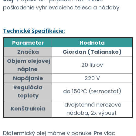
poškodenie vyhrievacieho telesa a nádoby.
Technické špecifikácie:
Parameter
Hodnota
Značka
Giordan (Taliansko)
Objem olejovej
20 litrov
náplne
Napájanie
220 V
Regulácia
do 150°C (termostat)
teploty
dvojstenná nerezová
Konštrukcia
nádoba, 2x výpust
Diatermický olej máme v ponuke. Pre viac