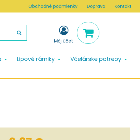
Obchodné podmienky
Doprava
Kontakt
Môj účet
e
Lipové rámiky
Včelárske potreby