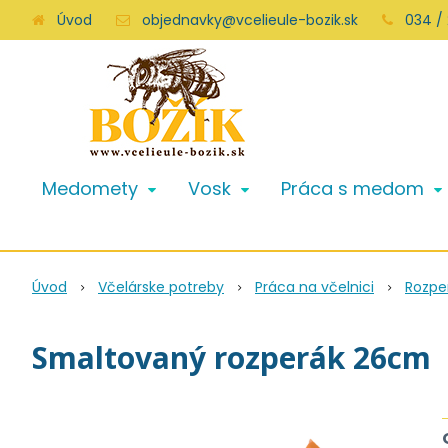
Úvod
objednavky@vcelieule-bozik.sk
034 /
Medomety
Vosk
Práca s medom
Úvod
Včelárske potreby
Práca na včelnici
Rozpe
Smaltovaný rozperák 26cm