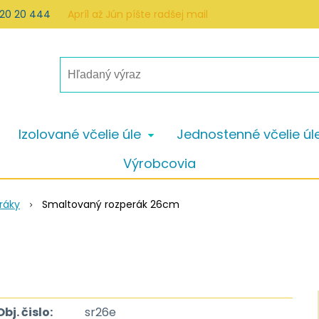
 20 20 444
Apríl až Jún píšte radšej mail
Izolované včelie úle
Jednostenné včelie úl
Výrobcovia
ráky
Smaltovaný rozperák 26cm
Obj. čislo:
sr26e