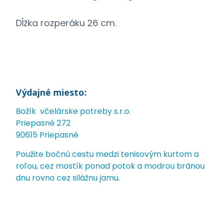
Dĺžka rozperáku 26 cm.
Výdajné miesto:
Božík včelárske potreby s.r.o.
Priepasné 272
90615 Priepasné
Použite bočnú cestu medzi tenisovým kurtom a
roľou, cez mostík ponad potok a modrou bránou
dnu rovno cez silážnu jamu.