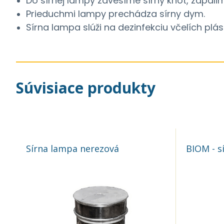
Do sírnej lampy zavesíme sírny knôt, zapál
Prieduchmi lampy prechádza sírny dym.
Sírna lampa slúži na dezinfekciu včelích plás
Súvisiace produkty
Sírna lampa nerezová