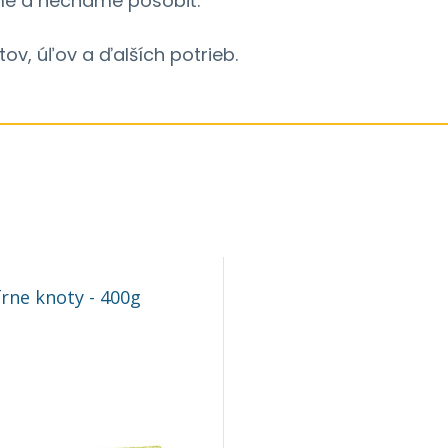
ime a necháme pôsobiť.
tov, úľov a ďalších potrieb.
BIOM - sírne knoty - 400g