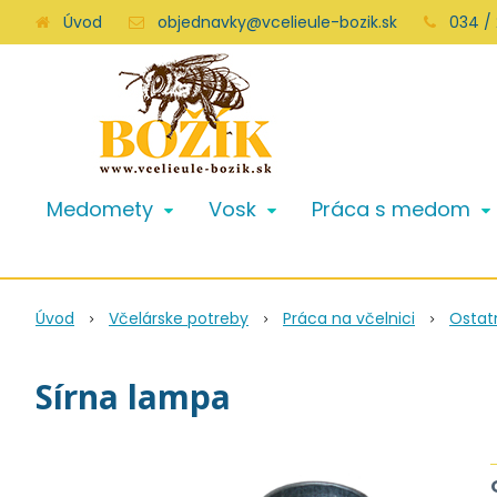
Úvod
objednavky@vcelieule-bozik.sk
034 /
Medomety
Vosk
Práca s medom
Úvod
Včelárske potreby
Práca na včelnici
Ostat
Sírna lampa