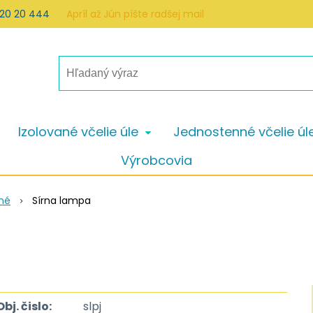
 20 20 444
Apríl až Jún píšte radšej mail
Izolované včelie úle
Jednostenné včelie úl
Výrobcovia
né
Sírna lampa
Obj. čislo:
slpj