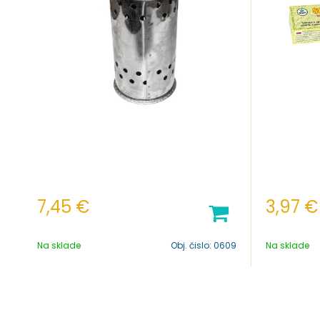
7,45
€
3,97
€
Na sklade
Obj. čislo:
0609
Na sklade