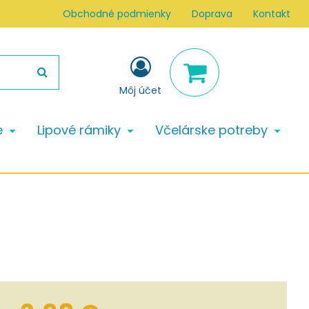
Obchodné podmienky
Doprava
Kontakt
Môj účet
e
Lipové rámiky
Včelárske potreby