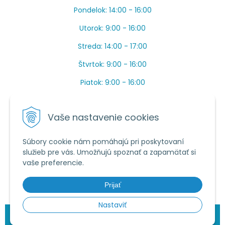
Pondelok: 14:00 - 16:00
Utorok: 9:00 - 16:00
Streda: 14:00 - 17:00
Štvrtok: 9:00 - 16:00
Piatok: 9:00 - 16:00
OBEDŇAJŠIA PRESTÁVKA: Apríl až Jún od 13:00 do
14:00.
Vaše nastavenie cookies
Máme toho veľa v sezóne, ak sa nedovoláte, píšte
prosím mail.
Súbory cookie nám pomáhajú pri poskytovaní
služieb pre vás. Umožňujú spoznať a zapamätať si
Tel.:
034 /
20 20 444
vaše preferencie.
E-mail:
objednavky@vcelieule-bozik.sk
Prijať
Nastaviť
© 2026 Včelárske potreby | Božík •
NextShop
&
e-shop Pohoda
Connector
by
NextCom s.r.o.