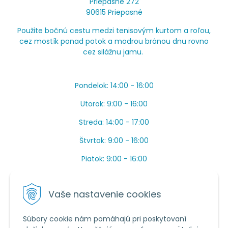
Priepasné 272
90615 Priepasné
Použite bočnú cestu medzi tenisovým kurtom a roľou,
cez mostík ponad potok a modrou bránou dnu rovno
cez silážnu jamu.
Pondelok: 14:00 - 16:00
Utorok: 9:00 - 16:00
Streda: 14:00 - 17:00
Štvrtok: 9:00 - 16:00
Piatok: 9:00 - 16:00
OBEDŇAJŠIA PRESTÁVKA: Apríl až Jún od 13:00 do
14:00.
Vaše nastavenie cookies
Máme toho veľa v sezóne, ak sa nedovoláte, píšte
prosím mail.
Súbory cookie nám pomáhajú pri poskytovaní