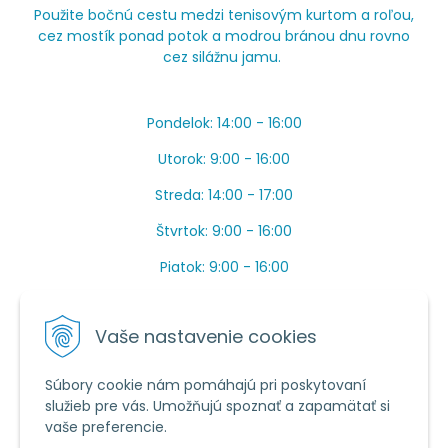
Použite bočnú cestu medzi tenisovým kurtom a roľou,
cez mostík ponad potok a modrou bránou dnu rovno
cez silážnu jamu.
Pondelok: 14:00 - 16:00
Utorok: 9:00 - 16:00
Streda: 14:00 - 17:00
Štvrtok: 9:00 - 16:00
Piatok: 9:00 - 16:00
OBEDŇAJŠIA PRESTÁVKA: Apríl až Jún od 13:00 do
14:00.
Vaše nastavenie cookies
Máme toho veľa v sezóne, ak sa nedovoláte, píšte
prosím mail.
Súbory cookie nám pomáhajú pri poskytovaní
služieb pre vás. Umožňujú spoznať a zapamätať si
Tel.:
034 /
20 20 444
vaše preferencie.