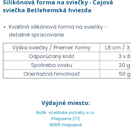
Silikónová forma na sviečky - Čajová
sviečka Betlehemská hviezda
Kvalitná silikónová forma na sviečky -
detailné spracovanie
Výška sviečky / Priemer formy
1,8 cm / 3
Odporúčaný knôt
3 x 8
Spotreba vosku
20 g
Orientačná hmotnosť
50 g
Výdajné miesto:
Božík včelárske potreby s.r.o.
Priepasné 272
90615 Priepasné