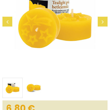
6,80
€