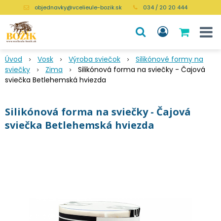
objednavky@vcelieule-bozik.sk
034 / 20 20 444
Úvod
Vosk
Výroba sviečok
Silikónové formy na
sviečky
Zima
Silikónová forma na sviečky - Čajová
sviečka Betlehemská hviezda
Silikónová forma na sviečky - Čajová
sviečka Betlehemská hviezda