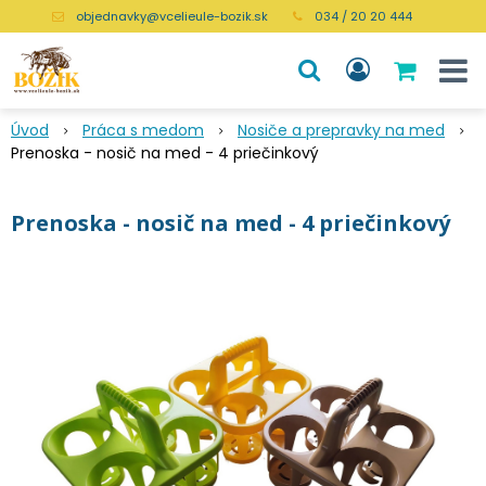
objednavky@vcelieule-bozik.sk
034 / 20 20 444
Úvod
Práca s medom
Nosiče a prepravky na med
Prenoska - nosič na med - 4 priečinkový
Prenoska - nosič na med - 4 priečinkový