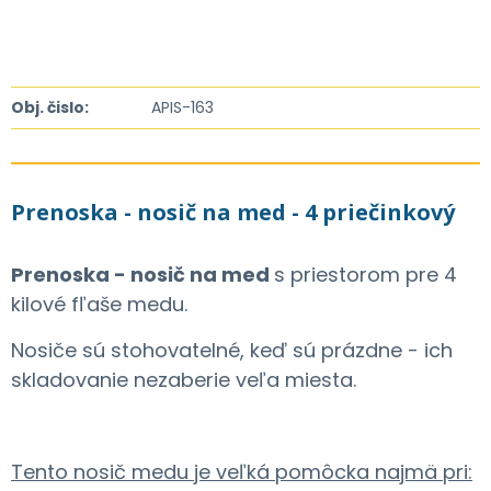
Obj. čislo:
APIS-163
Prenoska - nosič na med - 4 priečinkový
Prenoska - nosič na med
s priestorom pre 4
kilové fľaše medu.
Nosiče sú stohovatelné, keď sú prázdne - ich
skladovanie nezaberie veľa miesta.
Tento nosič medu je veľká pomôcka najmä pri: