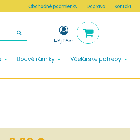
Obchodné podmienky
Doprava
Kontakt
Môj účet
e
Lipové rámiky
Včelárske potreby