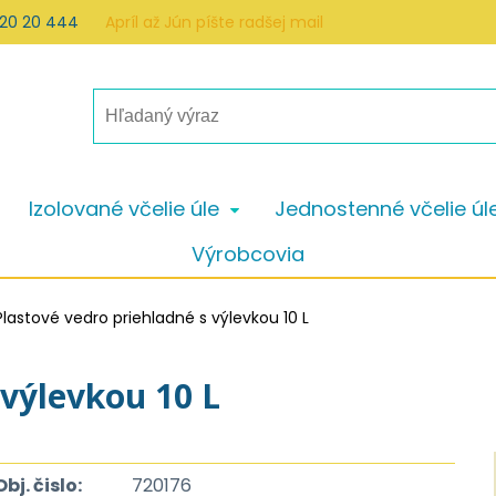
 20 20 444
Apríl až Jún píšte radšej mail
Izolované včelie úle
Jednostenné včelie úl
Výrobcovia
Plastové vedro priehladné s výlevkou 10 L
 výlevkou 10 L
Obj. čislo:
720176