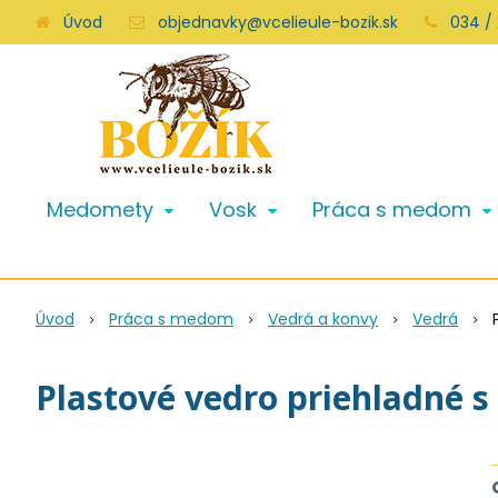
Úvod
objednavky@vcelieule-bozik.sk
034 /
Medomety
Vosk
Práca s medom
Úvod
Práca s medom
Vedrá a konvy
Vedrá
Plastové vedro priehladné s