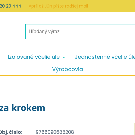
 20 20 444
Apríl až Jún píšte radšej mail
Izolované včelie úle
Jednostenné včelie úl
Výrobcovia
 za krokem
Obj. čislo:
9788090685208