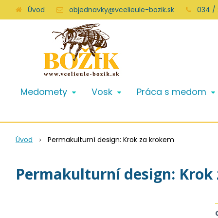
Úvod
objednavky@vcelieule-bozik.sk
034 /
Medomety
Vosk
Práca s medom
Úvod
Permakulturní design: Krok za krokem
Permakulturní design: Krok