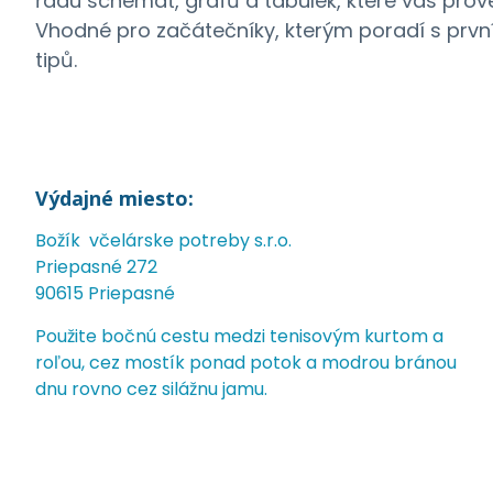
řadu schémat, grafů a tabulek, které vás pro
Vhodné pro začátečníky, kterým poradí s prvním
tipů.
Výdajné miesto:
Božík včelárske potreby s.r.o.
Priepasné 272
90615 Priepasné
Použite bočnú cestu medzi tenisovým kurtom a
roľou, cez mostík ponad potok a modrou bránou
dnu rovno cez silážnu jamu.