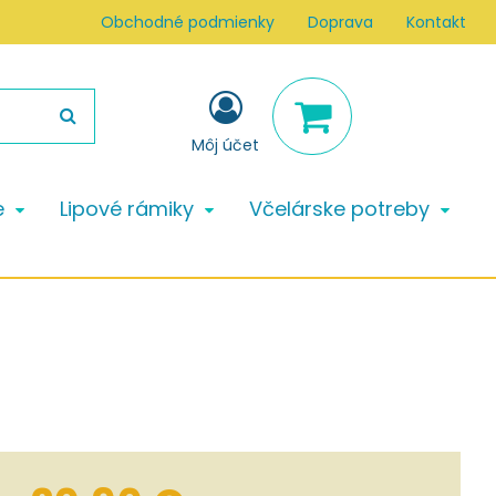
Obchodné podmienky
Doprava
Kontakt
Môj účet
e
Lipové rámiky
Včelárske potreby