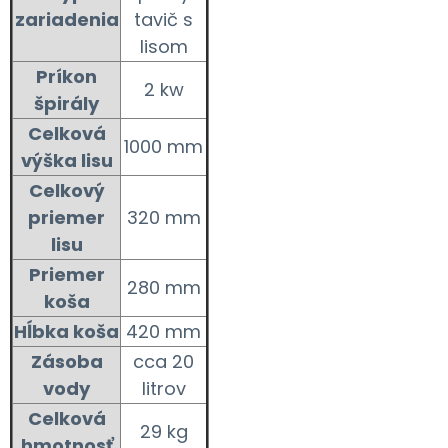
zariadenia
tavič s
lisom
Príkon
2 kw
špirály
Celková
1000 mm
výška lisu
Celkový
priemer
320 mm
lisu
Priemer
280 mm
koša
Hĺbka koša
420 mm
Zásoba
cca 20
vody
litrov
Celková
29 kg
hmotnosť