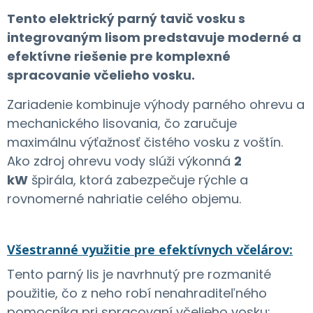
Tento elektrický parný tavič vosku s
integrovaným lisom predstavuje moderné a
efektívne riešenie pre komplexné
spracovanie včelieho vosku.
Zariadenie kombinuje výhody parného ohrevu a
mechanického lisovania, čo zaručuje
maximálnu výťažnosť čistého vosku z voštín.
Ako zdroj ohrevu vody slúži výkonná
2
kW
špirála, ktorá zabezpečuje rýchle a
rovnomerné nahriatie celého objemu.
Všestranné využitie pre efektívnych včelárov:
Tento parný lis je navrhnutý pre rozmanité
použitie, čo z neho robí nenahraditeľného
pomocníka pri spracovaní včelieho vosku: