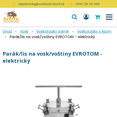
objednavky@vcelieule-bozik.sk
034 / 20 20 444
Úvod
Vosk
Voskotopky parné
Voskotopky s lisom
Parák/lis na vosk/voštiny EVROTOM - elektrický
Parák/lis na vosk/voštiny EVROTOM -
elektrický