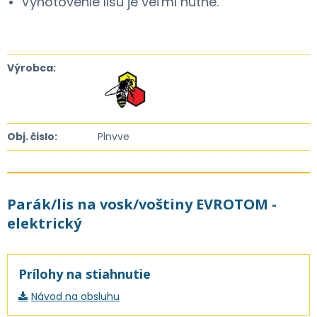
Vyhotovenie lisu je veľmi hutné.
Výrobca:
Obj. čislo:
Plnvve
Parák/lis na vosk/voštiny EVROTOM -
elektrický
Prílohy na stiahnutie
Návod na obsluhu