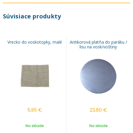
Súvisiace produkty
Vrecko do voskotopky, malé
Antikorová platňa do paráku /
lisu na vosk/voštiny
5,95
€
23,80
€
Na sklade
Na sklade