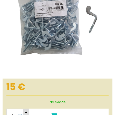
15
€
Na sklade