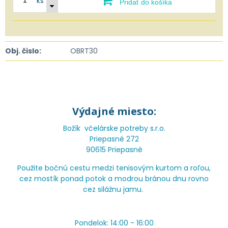
ks
Pridať do košíka
Obj. čislo:
OBRT30
Výdajné miesto:
Božík včelárske potreby s.r.o.
Priepasné 272
90615 Priepasné
Použite bočnú cestu medzi tenisovým kurtom a roľou,
cez mostík ponad potok a modrou bránou dnu rovno
cez silážnu jamu.
Pondelok: 14:00 - 16:00