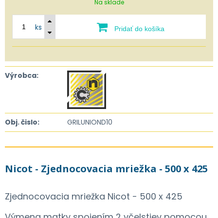
Na sklade
ks
Pridať do košíka
Výrobca:
Obj. čislo:
GRILUNIOND10
Nicot - Zjednocovacia mriežka - 500 x 425
Zjednocovacia mriežka Nicot - 500 x 425
Výmena matky spojením 2 včelstiev pomocou