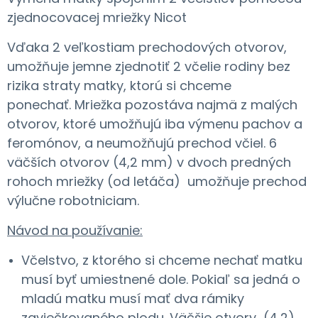
zjednocovacej mriežky Nicot
Vďaka 2 veľkostiam prechodových otvorov,
umožňuje jemne zjednotiť 2 včelie rodiny bez
rizika straty matky, ktorú si chceme
ponechať. Mriežka pozostáva najmä z malých
otvorov, ktoré umožňujú iba výmenu pachov a
feromónov, a neumožňujú prechod včiel. 6
väčších otvorov (4,2 mm) v dvoch predných
rohoch mriežky (od letáča) umožňuje prechod
výlučne robotniciam.
Návod na používanie:
Včelstvo, z ktorého si chceme nechať matku
musí byť umiestnené dole. Pokiaľ sa jedná o
mladú matku musí mať dva rámiky
zaviečkovaného plodu. Väčšie otvory (4,2)