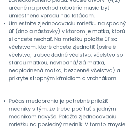
určené na prechod robotníc musia byť
umiestnené vpredu nad letáčom.
Umiestnite zjednocovaciu mriežku na spodný
úľ (dno a nástavky) v ktorom je matka, ktorú
si chcete nechať. Na mriežku položte úľ so
včelstvom, ktoré chcete zjednotiť (osirelé
včelstvo, trubcokladné včelstvo, včelstvo so
starou matkou, nevhodná/zlá matka,
neoplodnená matka, bezcenné včelstvo) a
prikryte stropným kŕmidlom a vrchnákom.
Počas medobrania je potrebné priložiť
medníky s tým, že treba počítať s jedným
medníkom navyše. Položte zjednocovaciu
mriežku na posledný medník. V tomto zmysle