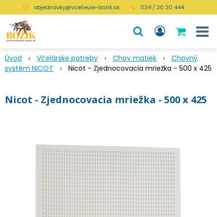
objednavky@vcelieule-bozik.sk
034 / 20 20 444
Úvod
Včelárske potreby
Chov matiek
Chovný
systém NICOT
Nicot - Zjednocovacia mriežka - 500 x 425
Nicot - Zjednocovacia mriežka - 500 x 425