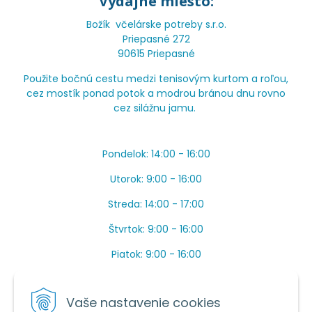
Výdajné miesto:
Božík včelárske potreby s.r.o.
Priepasné 272
90615 Priepasné
Použite bočnú cestu medzi tenisovým kurtom a roľou,
cez mostík ponad potok a modrou bránou dnu rovno
cez silážnu jamu.
Pondelok: 14:00 - 16:00
Utorok: 9:00 - 16:00
Streda: 14:00 - 17:00
Štvrtok: 9:00 - 16:00
Piatok: 9:00 - 16:00
OBEDŇAJŠIA PRESTÁVKA: Apríl až Jún od 13:00 do
14:00.
Vaše nastavenie cookies