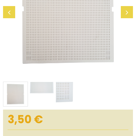
3,50
€