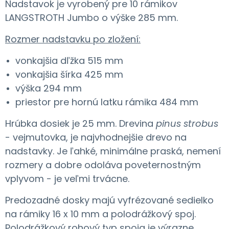
Nadstavok je vyrobený pre 10 rámikov
LANGSTROTH Jumbo o výške 285 mm.
Rozmer nadstavku po zložení:
vonkajšia dľžka 515 mm
vonkajšia šírka 425 mm
výška 294 mm
priestor pre hornú latku rámika 484 mm
Hrúbka dosiek je 25 mm. Drevina
pinus strobus
- vejmutovka, je najvhodnejšie drevo na
nadstavky. Je ľahké, minimálne praská, nemení
rozmery a dobre odoláva poveternostným
vplyvom - je veľmi trvácne.
Predozadné dosky majú vyfrézované sedielko
na rámiky 16 x 10 mm a polodrážkový spoj.
Polodrážkový rohový typ spoja je výrazne