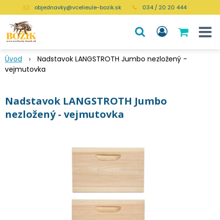
objednavky@vcelieule-bozik.sk
034 / 20 20 444
Úvod
Nadstavok LANGSTROTH Jumbo nezložený -
vejmutovka
Nadstavok LANGSTROTH Jumbo
nezložený - vejmutovka