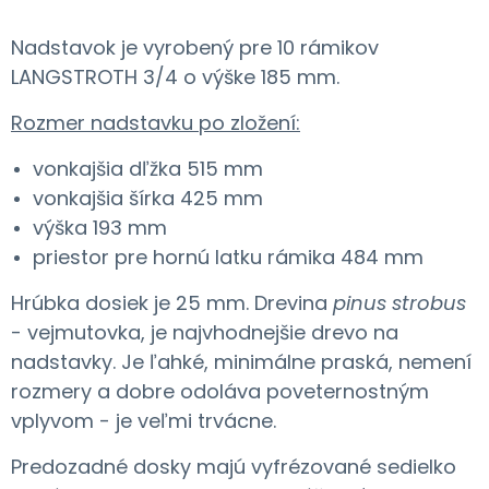
Nadstavok je vyrobený pre 10 rámikov
LANGSTROTH 3/4 o výške 185 mm.
Rozmer nadstavku po zložení:
vonkajšia dľžka 515 mm
vonkajšia šírka 425 mm
výška 193 mm
priestor pre hornú latku rámika 484 mm
Hrúbka dosiek je 25 mm. Drevina
pinus strobus
- vejmutovka, je najvhodnejšie drevo na
nadstavky. Je ľahké, minimálne praská, nemení
rozmery a dobre odoláva poveternostným
vplyvom - je veľmi trvácne.
Predozadné dosky majú vyfrézované sedielko