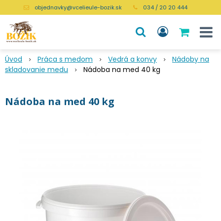
objednavky@vcelieule-bozik.sk
034 / 20 20 444
Úvod
Práca s medom
Vedrá a konvy
Nádoby na
skladovanie medu
Nádoba na med 40 kg
Nádoba na med 40 kg