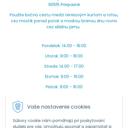
90615 Priepasné
Použite bočnú cestu medzi tenisovým kurtom a roľou,
cez mostík ponad potok a modrou bránou dnu rovno
cez silážnu jamu.
Pondelok: 14:00 - 16:00
Utorok: 9:00 - 16:00
Streda: 14:00 - 17:00
Štvrtok: 9:00 - 16:00
Piatok: 9:00 - 16:00
OBEDŇAJŠIA PRESTÁVKA: Apríl až Jún od 13:00 do
14:00.
Vaše nastavenie cookies
Máme toho veľa v sezóne, ak sa nedovoláte, píšte
prosím mail.
Súbory cookie nám pomáhajú pri poskytovaní
služieb pre vás. Umožňujú spoznať a zapamätať si