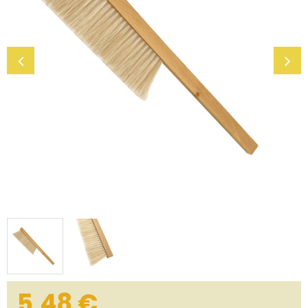
5,48
€