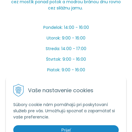
cez mostík ponad potok a modrou bránou dnu rovno
cez silážnu jamu.
Pondelok: 14:00 - 16:00
Utorok: 9:00 - 16:00
Streda: 14:00 - 17:00
Štvrtok: 9:00 - 16:00
Piatok: 9:00 - 16:00
OBEDŇAJŠIA PRESTÁVKA: Apríl až Jún od 13:00 do
14:00.
Vaše nastavenie cookies
Máme toho veľa v sezóne, ak sa nedovoláte, píšte
prosím mail.
Súbory cookie nám pomáhajú pri poskytovaní
služieb pre vás. Umožňujú spoznať a zapamätať si
Tel.:
034 /
20 20 444
vaše preferencie.
E-mail:
objednavky@vcelieule-bozik.sk
Prijať