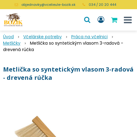
objednavky@vcelieule-bozik.sk
034 / 20 20 444
Úvod
Včelárske potreby
Práca na včelnici
Metličky
Metlička so syntetickým vlasom 3-radová -
drevená rúčka
Metlička so syntetickým vlasom 3-radová
- drevená rúčka