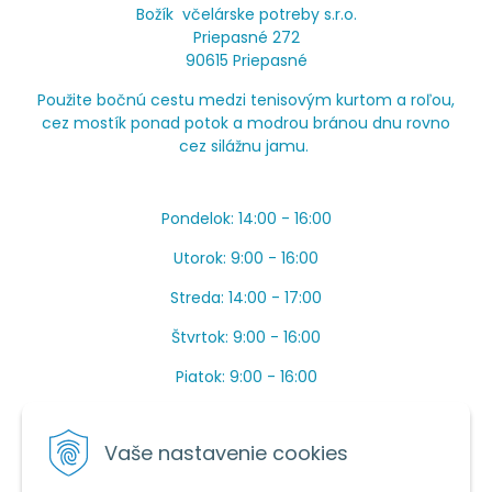
Božík včelárske potreby s.r.o.
Priepasné 272
90615 Priepasné
Použite bočnú cestu medzi tenisovým kurtom a roľou,
cez mostík ponad potok a modrou bránou dnu rovno
cez silážnu jamu.
Pondelok: 14:00 - 16:00
Utorok: 9:00 - 16:00
Streda: 14:00 - 17:00
Štvrtok: 9:00 - 16:00
Piatok: 9:00 - 16:00
OBEDŇAJŠIA PRESTÁVKA: Apríl až Jún od 13:00 do
14:00.
Vaše nastavenie cookies
Máme toho veľa v sezóne, ak sa nedovoláte, píšte