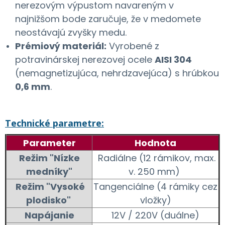
nerezovým výpustom navareným v
najnižšom bode zaručuje, že v medomete
neostávajú zvyšky medu.
Prémiový materiál:
Vyrobené z
potravinárskej nerezovej ocele
AISI
304
(nemagnetizujúca, nehrdzavejúca) s hrúbkou
0,6 mm
.
Technické parametre:
Parameter
Hodnota
Režim "Nízke
Radiálne (12 rámikov, max.
medníky"
v. 250 mm)
Režim "Vysoké
Tangenciálne (4 rámiky cez
plodisko"
vložky)
Napájanie
12V / 220V (duálne)