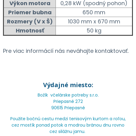
Výkon motora
0,28 kW (spodný pohon)
Priemer bubna
650 mm
Rozmery (V x Š)
1030 mm x 670 mm
Hmotnosť
50 kg
Pre viac informácií nás neváhajte kontaktovať.
Výdajné miesto:
Božík včelárske potreby s.r.o.
Priepasné 272
90615 Priepasné
Použite bočnú cestu medzi tenisovým kurtom a roľou,
cez mostík ponad potok a modrou bránou dnu rovno
cez silážnu jamu.