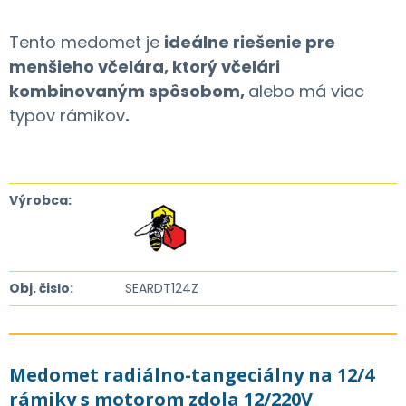
Tento medomet je
ideálne riešenie pre
menšieho včelára, ktorý včelári
kombinovaným spôsobom,
alebo má viac
typov rámikov
.
Výrobca:
Obj. čislo:
SEARDT124Z
Medomet radiálno-tangeciálny na 12/4
rámiky s motorom zdola 12/220V