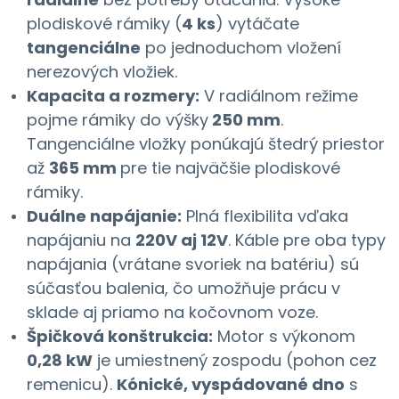
plodiskové rámiky (
4 ks
) vytáčate
tangenciálne
po jednoduchom vložení
nerezových vložiek.
Kapacita a rozmery:
V radiálnom režime
pojme rámiky do výšky
250 mm
.
Tangenciálne vložky ponúkajú štedrý priestor
až
365 mm
pre tie najväčšie plodiskové
rámiky.
Duálne napájanie:
Plná flexibilita vďaka
napájaniu na
220V aj 12V
. Káble pre oba typy
napájania (vrátane svoriek na batériu) sú
súčasťou balenia, čo umožňuje prácu v
sklade aj priamo na kočovnom voze.
Špičková konštrukcia:
Motor s výkonom
0,28 kW
je umiestnený zospodu (pohon cez
remenicu).
Kónické, vyspádované dno
s