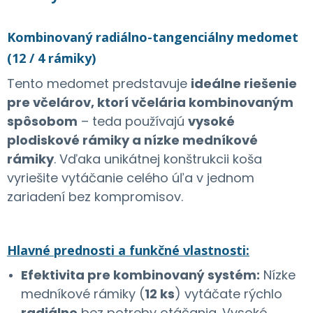
Kombinovaný radiálno-tangenciálny medomet
(
12 / 4 rámiky
)
Tento medomet predstavuje
ideálne riešenie
pre včelárov, ktorí včelária kombinovaným
spôsobom
– teda používajú
vysoké
plodiskové rámiky a nízke medníkové
rámiky
. Vďaka unikátnej konštrukcii koša
vyriešite vytáčanie celého úľa v jednom
zariadení bez kompromisov.
Hlavné prednosti a funkčné vlastnosti:
Efektivita pre kombinovaný systém:
Nízke
medníkové rámiky (
12 ks
) vytáčate rýchlo
radiálne
bez potreby otáčania. Vysoké