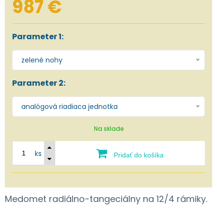
987 €
Parameter 1:
zelené nohy
Parameter 2:
analógová riadiaca jednotka
Na sklade
ks
Pridať do košíka
Medomet radiálno-tangeciálny na 12/4 rámiky.