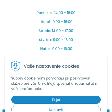
Pondelok: 14:00 - 16:00
Utorok: 9:00 - 16:00
Streda: 14:00 - 17:00
Štvrtok: 9:00 - 16:00
Piatok: 9:00 - 16:00
OBEDŇAJŠIA PRESTÁVKA: Apríl až Jún od 13:00 do
14:00.
Vaše nastavenie cookies
Máme toho veľa v sezóne, ak sa nedovoláte, píšte
prosím mail.
Súbory cookie nám pomáhajú pri poskytovaní
služieb pre vás. Umožňujú spoznať a zapamätať si
Tel.:
034 /
20 20 444
vaše preferencie.
E-mail:
objednavky@vcelieule-bozik.sk
Prijať
Nastaviť