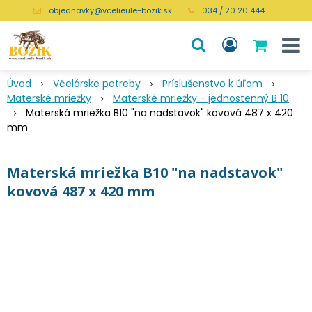
objednavky@vcelieule-bozik.sk
034 / 20 20 444
Úvod
Včelárske potreby
Príslušenstvo k úľom
Materské mriežky
Materské mriežky - jednostenný B 10
Materská mriežka B10 "na nadstavok" kovová 487 x 420
mm
Materská mriežka B10 "na nadstavok"
kovová 487 x 420 mm