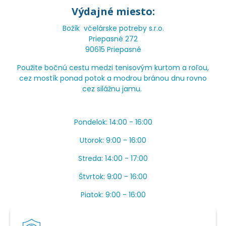
Výdajné miesto:
Božík včelárske potreby s.r.o.
Priepasné 272
90615 Priepasné
Použite bočnú cestu medzi tenisovým kurtom a roľou,
cez mostík ponad potok a modrou bránou dnu rovno
cez silážnu jamu.
Pondelok: 14:00 - 16:00
Utorok: 9:00 - 16:00
Streda: 14:00 - 17:00
Štvrtok: 9:00 - 16:00
Piatok: 9:00 - 16:00
OBEDŇAJŠIA PRESTÁVKA: Apríl až Jún od 13:00 do
14:00.