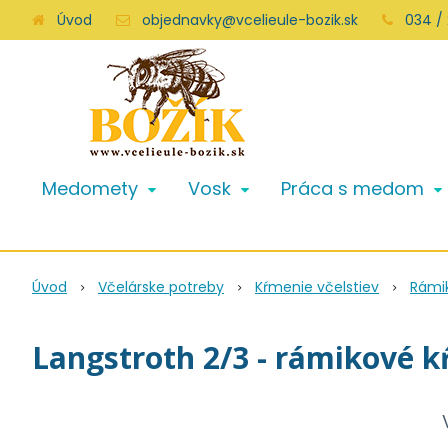
Úvod
objednavky@vcelieule-bozik.sk
034 /
Medomety
Vosk
Práca s medom
Úvod
Včelárske potreby
Kŕmenie včelstiev
Rámi
Langstroth 2/3 - rámikové k