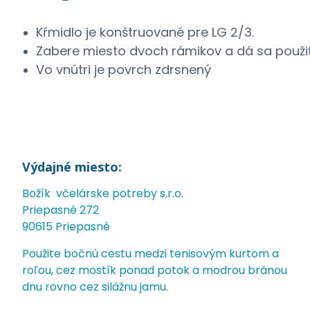
Kŕmidlo je konštruované pre LG 2/3.
Zabere miesto dvoch rámikov a dá sa použiť
Vo vnútri je povrch zdrsnený
Výdajné miesto:
Božík včelárske potreby s.r.o.
Priepasné 272
90615 Priepasné
Použite bočnú cestu medzi tenisovým kurtom a
roľou, cez mostík ponad potok a modrou bránou
dnu rovno cez silážnu jamu.