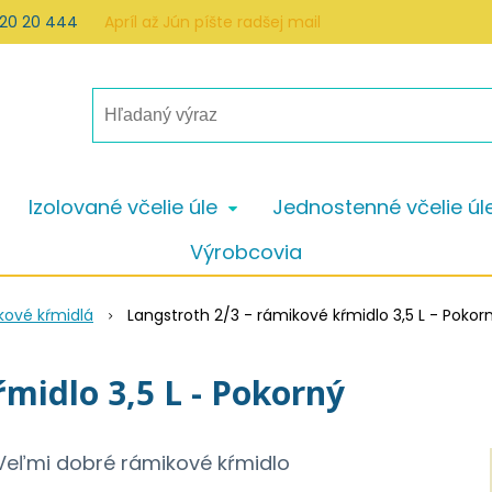
 20 20 444
Apríl až Jún píšte radšej mail
Izolované včelie úle
Jednostenné včelie úl
Výrobcovia
kové kŕmidlá
Langstroth 2/3 - rámikové kŕmidlo 3,5 L - Pokor
ŕmidlo 3,5 L - Pokorný
Veľmi dobré rámikové kŕmidlo