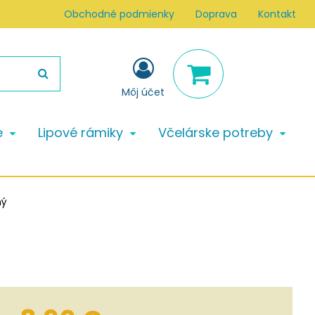
Obchodné podmienky
Doprava
Kontakt
Môj účet
e
Lipové rámiky
Včelárske potreby
ný