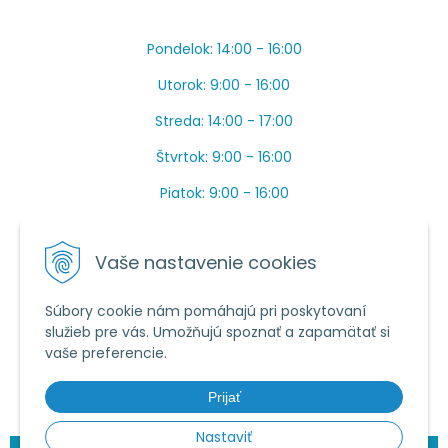
Pondelok: 14:00 - 16:00
Utorok: 9:00 - 16:00
Streda: 14:00 - 17:00
Štvrtok: 9:00 - 16:00
Piatok: 9:00 - 16:00
OBEDŇAJŠIA PRESTÁVKA: Apríl až Jún od 13:00 do
14:00.
Vaše nastavenie cookies
Máme toho veľa v sezóne, ak sa nedovoláte, píšte
prosím mail.
Súbory cookie nám pomáhajú pri poskytovaní
služieb pre vás. Umožňujú spoznať a zapamätať si
Tel.:
034 /
20 20 444
vaše preferencie.
E-mail:
objednavky@vcelieule-bozik.sk
Prijať
Nastaviť