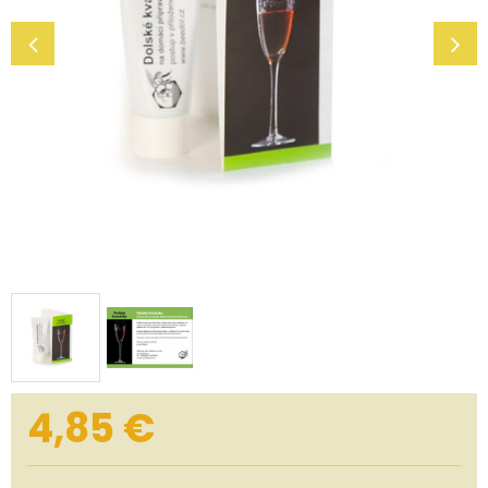
4,85
€