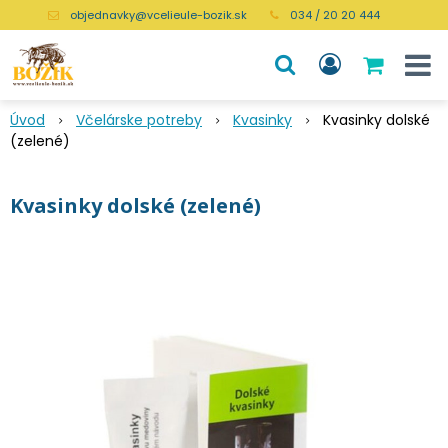
objednavky@vcelieule-bozik.sk
034 / 20 20 444
Úvod
Včelárske potreby
Kvasinky
Kvasinky dolské
(zelené)
Kvasinky dolské (zelené)