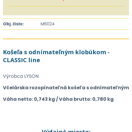
Obj. čislo:
M6024
Košeľa s odnímateľným klobúkom -
CLASSIC line
Výrobca LYSON
Včelárska rozopínateľná košeľa s odnímateľným
Váha netto: 0,743 kg / Váha brutto: 0,780 kg
Výdajné miesto: