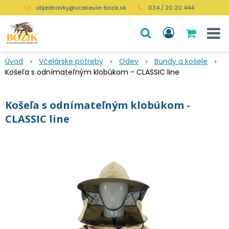
objednavky@vcelieule-bozik.sk
034 / 20 20 444
Úvod
Včelárske potreby
Odev
Bundy a košele
Košeľa s odnímateľným klobúkom - CLASSIC line
Košeľa s odnímateľným klobúkom -
CLASSIC line